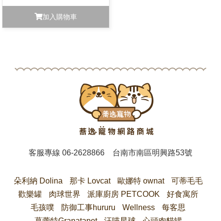
加入購物車
客服專線
06-2628866
台南市南區明興路53號
朵利納 Dolina
那卡 Lovcat
歐娜特 ownat
可蒂毛毛
歡樂罐
肉球世界
派庫廚房 PETCOOK
好食寓所
毛孩噗
防御工事hururu
Wellness
每客思
葛蕾特Granatapet
汪喵星球
心頭肉貓罐