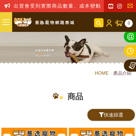
出貨會受到實際商品數量、成本變動之影響，我司
聯
0
絡
我
們
HOME
產品介紹
商品
快速篩選