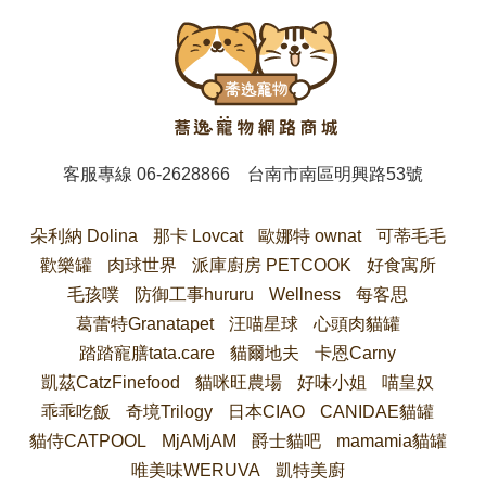
客服專線
06-2628866
台南市南區明興路53號
朵利納 Dolina
那卡 Lovcat
歐娜特 ownat
可蒂毛毛
歡樂罐
肉球世界
派庫廚房 PETCOOK
好食寓所
毛孩噗
防御工事hururu
Wellness
每客思
葛蕾特Granatapet
汪喵星球
心頭肉貓罐
踏踏寵膳tata.care
貓爾地夫
卡恩Carny
凱茲CatzFinefood
貓咪旺農場
好味小姐
喵皇奴
乖乖吃飯
奇境Trilogy
日本CIAO
CANIDAE貓罐
貓侍CATPOOL
MjAMjAM
爵士貓吧
mamamia貓罐
唯美味WERUVA
凱特美廚