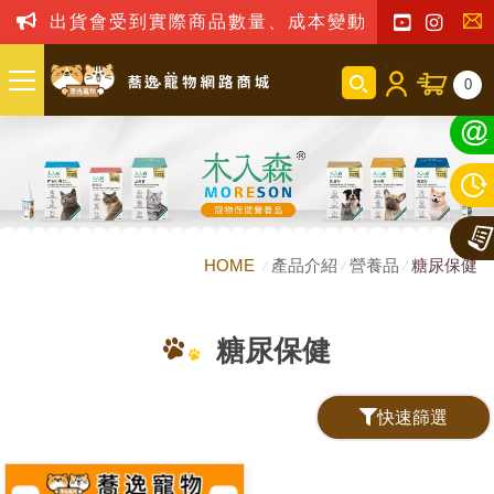
出貨會受到實際商品數量、成本變動之影響，我司
聯
0
絡
我
們
HOME
產品介紹
營養品
糖尿保健
糖尿保健
快速篩選