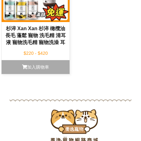
杉淬 Xan Xan 杉淬 橄欖油
長毛 蓬鬆 寵物 洗毛精 清耳
液 寵物洗毛精 寵物洗澡 耳
朵保養
$220 - $420
加入購物車