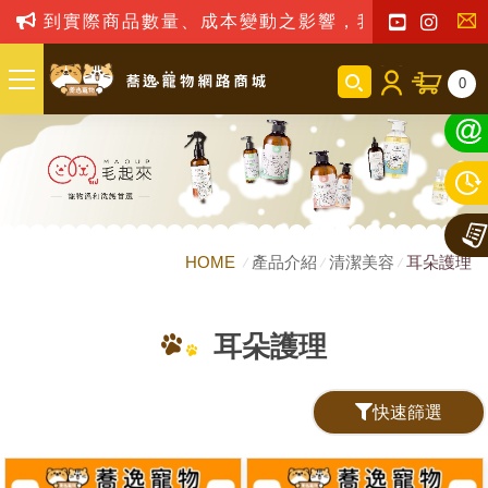
會受到實際商品數量、成本變動之影響，我司保留訂單接
聯
0
絡
我
們
HOME
產品介紹
清潔美容
耳朵護理
耳朵護理
快速篩選