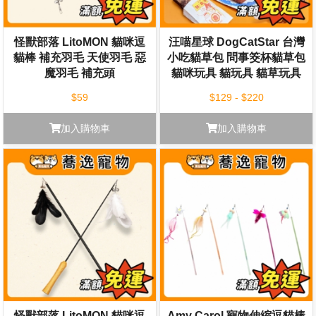
怪獸部落 LitoMON 貓咪逗
汪喵星球 DogCatStar 台灣
貓棒 補充羽毛 天使羽毛 惡
小吃貓草包 問事筊杯貓草包
魔羽毛 補充頭
貓咪玩具 貓玩具 貓草玩具
木天蓼玩具 逗貓玩具
$59
$129 - $220
加入購物車
加入購物車
怪獸部落 LitoMON 貓咪逗
Amy Carol 寵物伸縮逗貓棒