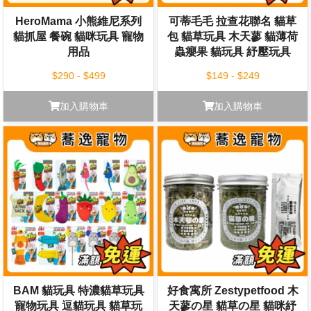
HeroMama 小熊維尼系列
可蒂毛毛 拉查花聯名 貓草
貓抓屋 餐碗 貓咪玩具 寵物
包 貓草玩具 木天蓼 貓薄荷
用品
蟲癭果 貓玩具 紓壓玩具
$290 - $499
$149 - $249
加入購物車
加入購物車
BAM 貓玩具 特濃貓草玩具
好食寓所 Zestypetfood 木
寵物玩具 逗貓玩具 貓草玩
天蓼の星 貓草の星 貓咪紓