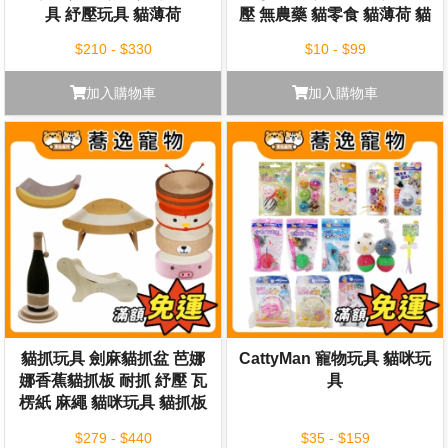
具 紓壓玩具 貓薄荷
壓 無農藥 貓零食 貓薄荷 貓
草 木天蓼
$210 - $330
$10 - $99
加入購物車
加入購物車
貓抓玩具 劍麻貓抓盆 芭娜
CattyMan 寵物玩具 貓咪玩
娜香蕉貓抓板 耐抓 紓壓 瓦
具
楞紙 麻繩 貓咪玩具 貓抓板
貓玩具
$279 - $440
$35 - $159