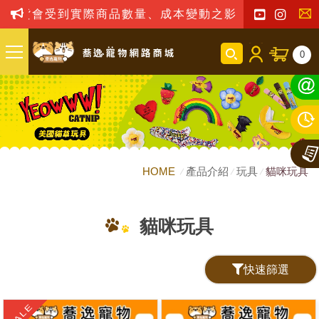
到實際商品數量、成本變動之影響，我司保留訂單接受與
聯
0
絡
我
們
HOME
產品介紹
玩具
貓咪玩具
貓咪玩具
快速篩選