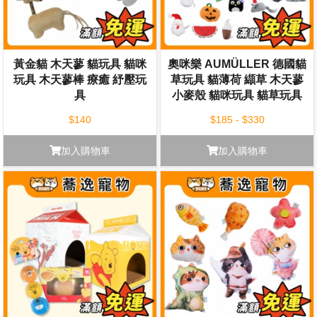
黃金貓 木天蓼 貓玩具 貓咪
奧咪樂 AUMÜLLER 德國貓
玩具 木天蓼棒 療癒 紓壓玩
草玩具 貓薄荷 纈草 木天蓼
具
小麥殼 貓咪玩具 貓草玩具
紓壓玩具 寵物玩具
$140
$185 - $330
加入購物車
加入購物車