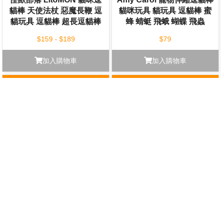
貓棒 天使法杖 惡魔長鞭 逗
貓咪玩具 貓玩具 逗貓棒 蜜
貓玩具 逗貓棒 超長逗貓棒
蜂 蜻蜓 飛蛾 蝴蝶 飛蟲
$159 - $189
$79
加入購物車
加入購物車
圓形貓抓窩 (附貓草) 貓躺窩
貓咪旺農場 CATWANT 木
貓窩 綠色仙人掌 粉色仙人
天蓼 貓薄荷 貓草玩具 木天
掌 雲朵 貓爪
蓼玩具 貓咪玩具 逗貓玩具