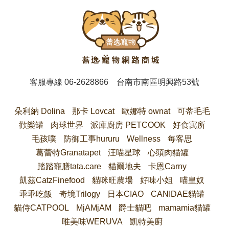
客服專線
06-2628866
台南市南區明興路53號
朵利納 Dolina
那卡 Lovcat
歐娜特 ownat
可蒂毛毛
歡樂罐
肉球世界
派庫廚房 PETCOOK
好食寓所
毛孩噗
防御工事hururu
Wellness
每客思
葛蕾特Granatapet
汪喵星球
心頭肉貓罐
踏踏寵膳tata.care
貓爾地夫
卡恩Carny
凱茲CatzFinefood
貓咪旺農場
好味小姐
喵皇奴
乖乖吃飯
奇境Trilogy
日本CIAO
CANIDAE貓罐
貓侍CATPOOL
MjAMjAM
爵士貓吧
mamamia貓罐
唯美味WERUVA
凱特美廚