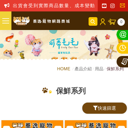
出貨會受到實際商品數量、成本變動之影響，我司
聯
0
絡
我
們
HOME
產品介紹
用品
保鮮系列
保鮮系列
快速篩選