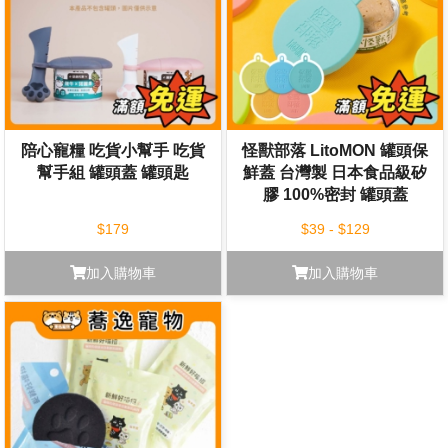
陪心寵糧 吃貨小幫手 吃貨
怪獸部落 LitoMON 罐頭保
幫手組 罐頭蓋 罐頭匙
鮮蓋 台灣製 日本食品級矽
膠 100%密封 罐頭蓋
$179
$39 - $129
加入購物車
加入購物車