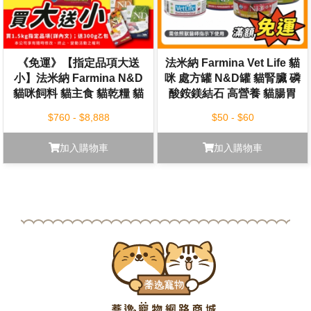
《免運》【指定品項大送
法米納 Farmina Vet Life 貓
小】法米納 Farmina N&D
咪 處方罐 N&D罐 貓腎臟 磷
貓咪飼料 貓主食 貓乾糧 貓
酸銨鎂結石 高營養 貓腸胃
飼料 1.5kg 5kg
道 處方配方 貓咪
$760 - $8,888
$50 - $60
加入購物車
加入購物車