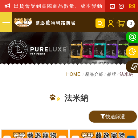
出貨會受到實際商品數量、成本變動之影響，我司
聯
0
絡
我
們
HOME
產品介紹
品牌
法米納
法米納
快速篩選