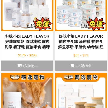
好味小姐 LADY FLAVOR
好味小姐 LADY FLAVOR
好味貓凍乾 原型凍乾 貓肉
貓咪主食罐 滴雞精 貓鮮食
泥條 貓凍乾 寵物零食 貓咪
鮮魚慕斯 半濕食 幼母貓 紐
零食 肉泥零食
西蘭罐 肉泥 貓咪罐頭 貓罐
$175 - $295
$55 - $99
加入購物車
加入購物車