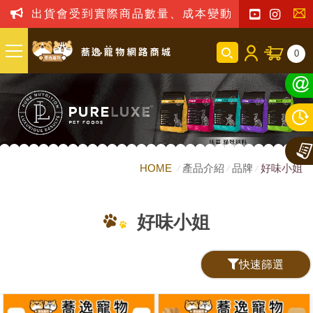
出貨會受到實際商品數量、成本變動之影響，我司
聯
0
絡
我
們
HOME
產品介紹
品牌
好味小姐
好味小姐
快速篩選