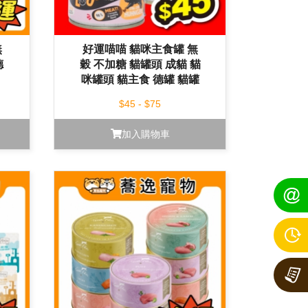
無
好運喵喵 貓咪主食罐 無
德
穀 不加糖 貓罐頭 成貓 貓
咪罐頭 貓主食 德罐 貓罐
200g
$45 - $75
加入購物車