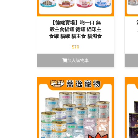
【德罐賣場】吶一口 無
穀主食貓罐 德罐 貓咪主
食罐 貓罐 貓主食 貓濕食
190g/200g
$70
加入購物車