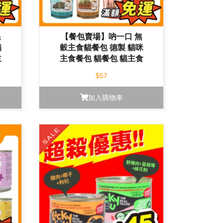
絲
【餐包賣場】吶一口 無
貓
穀主食貓餐包 德製 貓咪
主
主食餐包 貓餐包 貓主食
罐
貓濕食 85g
$57
加入購物車