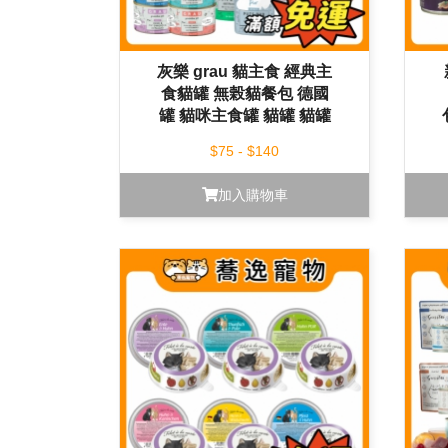
灰樂 grau 貓主食 經典主
食貓罐 無榖貓餐包 德國
罐 貓咪主食罐 貓罐 貓罐
頭 125g 200g 400g
$75 - $140
加入購物車