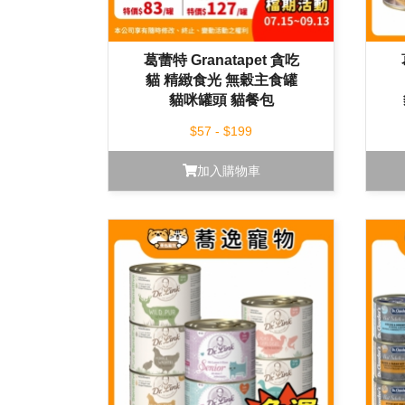
葛蕾特 Granatapet 貪吃
貓 精緻食光 無穀主食罐
貓咪罐頭 貓餐包
$57 - $199
加入購物車