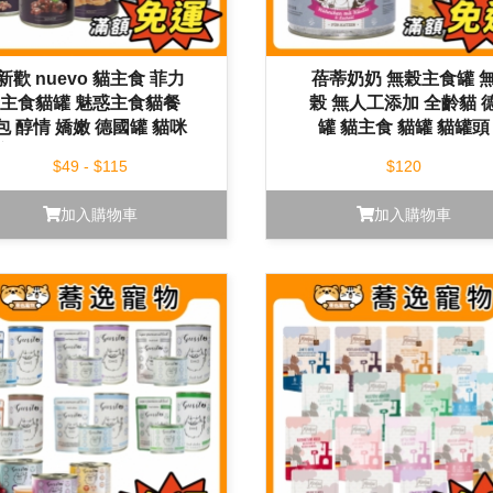
新歡 nuevo 貓主食 菲力
蓓蒂奶奶 無榖主食罐 
主食貓罐 魅惑主食貓餐
榖 無人工添加 全齡貓 
包 醇情 嬌嫩 德國罐 貓咪
罐 貓主食 貓罐 貓罐頭
主食罐 貓罐 貓餐包 貓餐
200g
$49 - $115
$120
盒
加入購物車
加入購物車