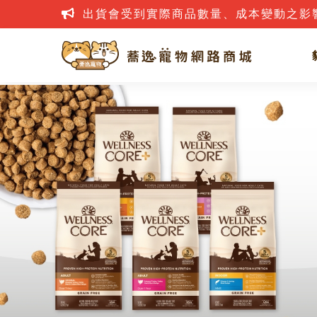
網路詐騙案件層出不窮，若接到疑似詐騙電