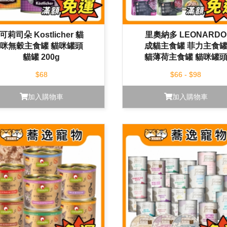
可莉司朵 Kostlicher 貓
里奧納多 LEONARDO
咪無穀主食罐 貓咪罐頭
成貓主食罐 菲力主食
貓罐 200g
貓薄荷主食罐 貓咪罐
貓罐 貓咪餐包 主食餐
$68
$66 - $98
85g/200g
加入購物車
加入購物車