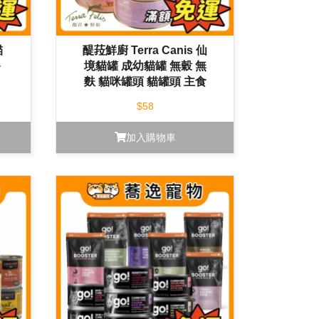
貓
醍菈鮮廚 Terra Canis 仙
餐
境貓罐 成幼貓罐 無穀 無
麩 貓咪罐頭 貓罐頭 主食
罐 副食罐
$58
加入購物車