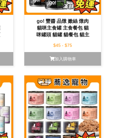
go! 豐醬 品燉 嫩絲 燉肉
罐
貓咪主食罐 主食餐包 貓
頭
咪罐頭 貓罐 貓餐包 貓主
包
食
$45 - $75
加入購物車