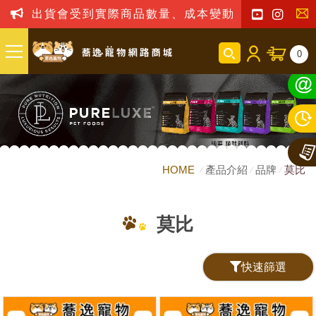
出貨會受到實際商品數量、成本變動之影響，我司
聯
0
絡
我
們
HOME
產品介紹
品牌
莫比
莫比
快速篩選