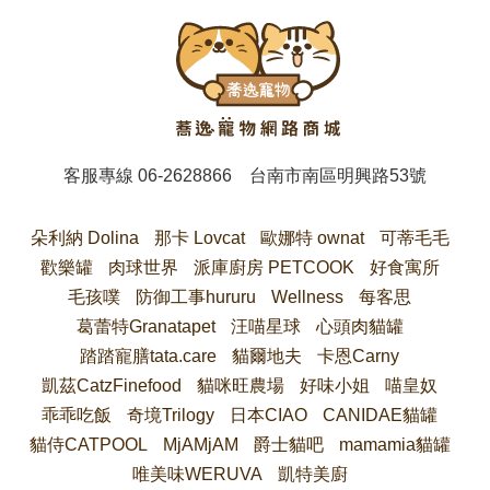
客服專線
06-2628866
台南市南區明興路53號
朵利納 Dolina
那卡 Lovcat
歐娜特 ownat
可蒂毛毛
歡樂罐
肉球世界
派庫廚房 PETCOOK
好食寓所
毛孩噗
防御工事hururu
Wellness
每客思
葛蕾特Granatapet
汪喵星球
心頭肉貓罐
踏踏寵膳tata.care
貓爾地夫
卡恩Carny
凱茲CatzFinefood
貓咪旺農場
好味小姐
喵皇奴
乖乖吃飯
奇境Trilogy
日本CIAO
CANIDAE貓罐
貓侍CATPOOL
MjAMjAM
爵士貓吧
mamamia貓罐
唯美味WERUVA
凱特美廚