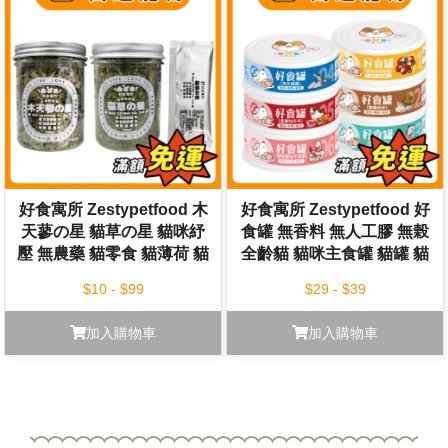
好食寓所 Zestypetfood 木
好食寓所 Zestypetfood 好
天蓼の星 貓草の星 貓咪紓
食罐 無香料 無人工膠 無榖
壓 無農藥 貓零食 貓薄荷 貓
全齡貓 貓咪主食罐 貓罐 貓
草 木天蓼
咪罐頭
$10 - $99
$29 - $39
加入購物車
加入購物車