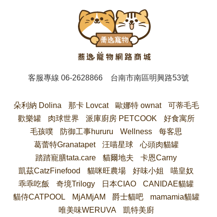
客服專線
06-2628866
台南市南區明興路53號
朵利納 Dolina
那卡 Lovcat
歐娜特 ownat
可蒂毛毛
歡樂罐
肉球世界
派庫廚房 PETCOOK
好食寓所
毛孩噗
防御工事hururu
Wellness
每客思
葛蕾特Granatapet
汪喵星球
心頭肉貓罐
踏踏寵膳tata.care
貓爾地夫
卡恩Carny
凱茲CatzFinefood
貓咪旺農場
好味小姐
喵皇奴
乖乖吃飯
奇境Trilogy
日本CIAO
CANIDAE貓罐
貓侍CATPOOL
MjAMjAM
爵士貓吧
mamamia貓罐
唯美味WERUVA
凱特美廚