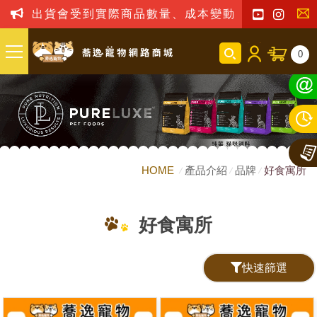
出貨會受到實際商品數量、成本變動之影響，我司
聯
0
絡
我
們
HOME
產品介紹
品牌
好食寓所
好食寓所
快速篩選