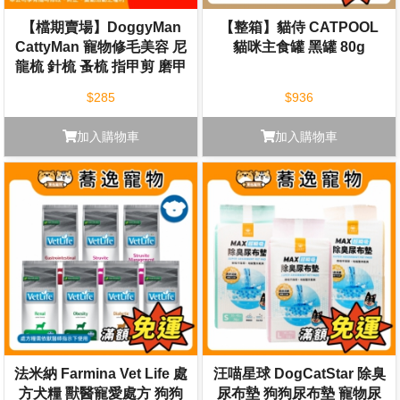
【檔期賣場】DoggyMan
【整箱】貓侍 CATPOOL
CattyMan 寵物修毛美容 尼
貓咪主食罐 黑罐 80g
龍梳 針梳 蚤梳 指甲剪 磨甲
銼組 修容 梳毛
$285
$936
加入購物車
加入購物車
法米納 Farmina Vet Life 處
汪喵星球 DogCatStar 除臭
方犬糧 獸醫寵愛處方 狗狗
尿布墊 狗狗尿布墊 寵物尿