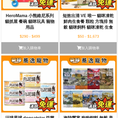
HeroMama 小熊維尼系列
短效出清 VE 唯一 貓咪凍乾
貓抓屋 餐碗 貓咪玩具 寵物
鮮肉生食餐 顆粒 方塊排 無
用品
穀 貓咪飼料 貓咪凍乾 生食
餐
$290 - $499
$50 - $1,673
加入購物車
加入購物車
汪喵星球 dogcatstar 益菌
海陸饗宴 狗狗飼料 無穀 美