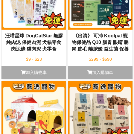
汪喵星球 DogCatStar 無膠
《出清》 可沛 Koolpal 寵
純肉泥 保健肉泥 犬貓零食
物保健品 Q10 腸胃 眼睛 腸
肉泥條 貓肉泥 犬零食
胃 皮毛 離胺酸 益生菌 保養
日常保健 寵物保養
$9 - $23
$299 - $590
加入購物車
加入購物車