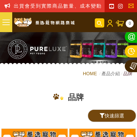
會受到實際商品數量、成本變動之影響，我司保留訂單接
聯
0
絡
我
們
HOME
產品介紹
品牌
品牌
快速篩選