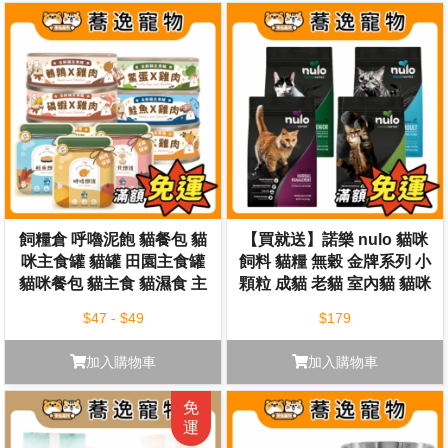
飼糧倉 呼嚕泥飽 貓餐包 貓
【買就送】諾樂 nulo 貓咪
咪主食罐 貓罐 田園主食罐
飼料 貓糧 無穀 金牌系列 小
貓咪餐包 貓主食 貓濕食 主
顆粒 成貓 老貓 室內貓 貓咪
食餐包
主食 貓乾糧
$47 - $49
$179
加入購物車
加入購物車