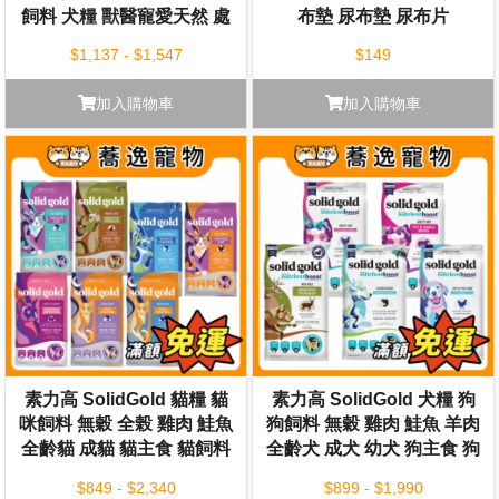
飼料 犬糧 獸醫寵愛天然 處
布墊 尿布墊 尿布片
方糧 狗狗乾糧
$1,137 - $1,547
$149
加入購物車
加入購物車
素力高 SolidGold 貓糧 貓
素力高 SolidGold 犬糧 狗
咪飼料 無穀 全榖 雞肉 鮭魚
狗飼料 無穀 雞肉 鮭魚 羊肉
全齡貓 成貓 貓主食 貓飼料
全齡犬 成犬 幼犬 狗主食 狗
飼料
$849 - $2,340
$899 - $1,990