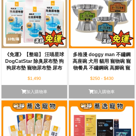
《免運》【整箱】 汪喵星球
多格漫 doggy man 不鏽鋼
DogCatStar 除臭尿布墊 狗
高座碗 犬用 貓用 寵物碗 寵
狗尿布墊 寵物尿布墊 尿布
物餐具 不鏽鋼碗 高腳碗 寵
墊 尿布片 10入/箱
物食碗
$1,490
$250 - $430
加入購物車
加入購物車