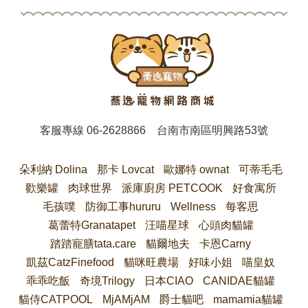
客服專線
06-2628866
台南市南區明興路53號
朵利納 Dolina
那卡 Lovcat
歐娜特 ownat
可蒂毛毛
歡樂罐
肉球世界
派庫廚房 PETCOOK
好食寓所
毛孩噗
防御工事hururu
Wellness
每客思
葛蕾特Granatapet
汪喵星球
心頭肉貓罐
踏踏寵膳tata.care
貓爾地夫
卡恩Carny
凱茲CatzFinefood
貓咪旺農場
好味小姐
喵皇奴
乖乖吃飯
奇境Trilogy
日本CIAO
CANIDAE貓罐
貓侍CATPOOL
MjAMjAM
爵士貓吧
mamamia貓罐