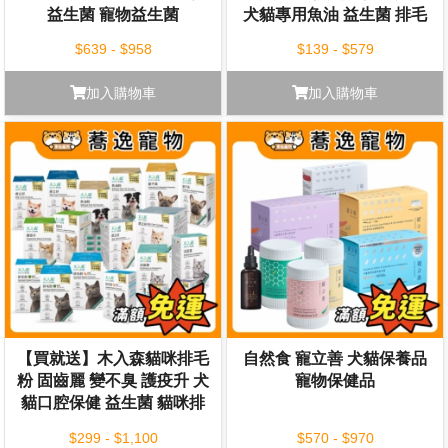
益生菌 寵物益生菌
犬貓專用魚油 益生菌 排毛
粉 爆毛粉
$639 - $958
$139 - $579
加入購物車
加入購物車
【買就送】木入森貓咪排毛
自然食 寵立善 犬貓保養品
粉 固齒麗 變不臭 護疫升 犬
寵物保健品
貓口腔保健 益生菌 貓咪排
毛粉 貓咪排毛 魚油粉
$299 - $1,100
$570 - $970