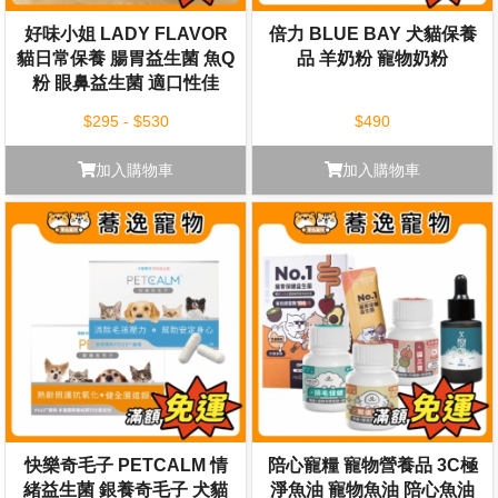
好味小姐 LADY FLAVOR
倍力 BLUE BAY 犬貓保養
貓日常保養 腸胃益生菌 魚Q
品 羊奶粉 寵物奶粉
粉 眼鼻益生菌 適口性佳
$295 - $530
$490
加入購物車
加入購物車
快樂奇毛子 PETCALM 情
陪心寵糧 寵物營養品 3C極
緒益生菌 銀養奇毛子 犬貓
淨魚油 寵物魚油 陪心魚油