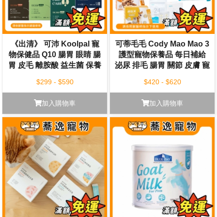
《出清》 可沛 Koolpal 寵
可蒂毛毛 Cody Mao Mao 3
物保健品 Q10 腸胃 眼睛 腸
護型寵物保養品 每日補給
胃 皮毛 離胺酸 益生菌 保養
泌尿 排毛 腸胃 關節 皮膚 寵
日常保健 寵物保養
物保養
$299 - $590
$420 - $620
加入購物車
加入購物車