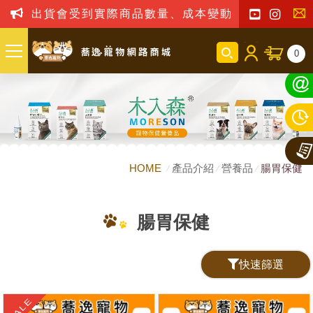
出貨會受到實際商品數量、成本變動之影響，我司保
聯
0
絡
我
們
HOME
產品介紹
營養品
腸胃保健
腸胃保健
快速篩選