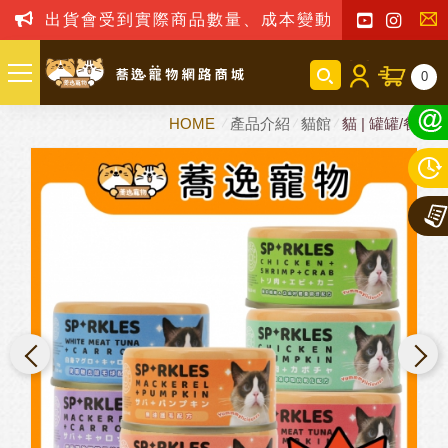
出貨會受到實際商品數量、成本變動之影響，我司
聯
0
絡
HOME
產品介紹
貓館
貓 | 罐罐/餐包
我
們