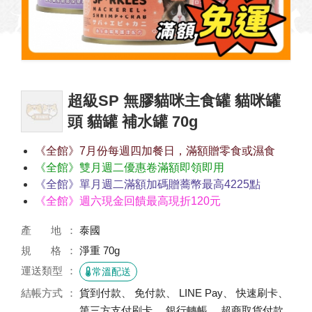
超級SP 無膠貓咪主食罐 貓咪罐
頭 貓罐 補水罐 70g
《全館》7月份每週四加餐日，滿額贈零食或濕食
《全館》雙月週二優惠卷滿額即領即用
《全館》單月週二滿額加碼贈蕎幣最高4225點
《全館》週六現金回饋最高現折120元
產 地
泰國
規 格
淨重 70g
運送類型
常溫配送
結帳方式
貨到付款、 免付款、 LINE Pay、 快速刷卡、
第三方支付刷卡、 銀行轉帳、 超商取貨付款