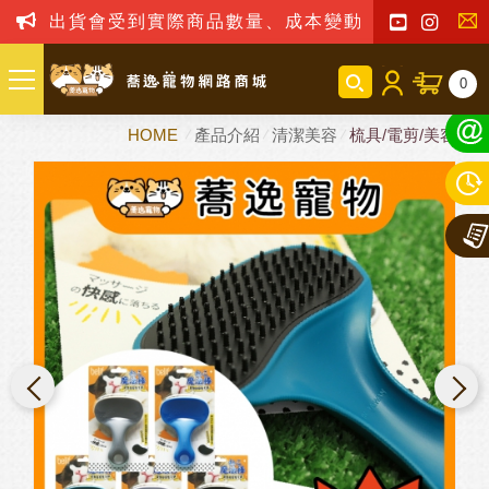
出貨會受到實際商品數量、成本變動之影響，我司保
聯
0
絡
HOME
產品介紹
清潔美容
梳具/電剪/美容剪
我
們