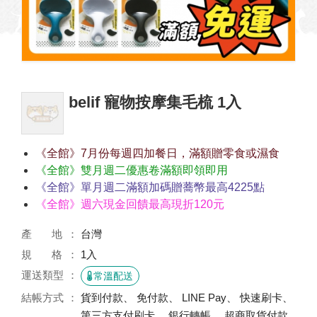
belif 寵物按摩集毛梳 1入
《全館》7月份每週四加餐日，滿額贈零食或濕食
《全館》雙月週二優惠卷滿額即領即用
《全館》單月週二滿額加碼贈蕎幣最高4225點
《全館》週六現金回饋最高現折120元
產 地
台灣
規 格
1入
運送類型
常溫配送
結帳方式
貨到付款、 免付款、 LINE Pay、 快速刷卡、
第三方支付刷卡、 銀行轉帳、 超商取貨付款