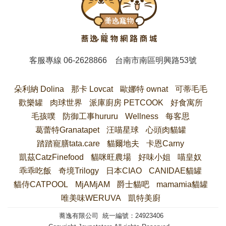
客服專線
06-2628866
台南市南區明興路53號
朵利納 Dolina
那卡 Lovcat
歐娜特 ownat
可蒂毛毛
歡樂罐
肉球世界
派庫廚房 PETCOOK
好食寓所
毛孩噗
防御工事hururu
Wellness
每客思
葛蕾特Granatapet
汪喵星球
心頭肉貓罐
踏踏寵膳tata.care
貓爾地夫
卡恩Carny
凱茲CatzFinefood
貓咪旺農場
好味小姐
喵皇奴
乖乖吃飯
奇境Trilogy
日本CIAO
CANIDAE貓罐
貓侍CATPOOL
MjAMjAM
爵士貓吧
mamamia貓罐
唯美味WERUVA
凱特美廚
蕎逸有限公司 統一編號：24923406