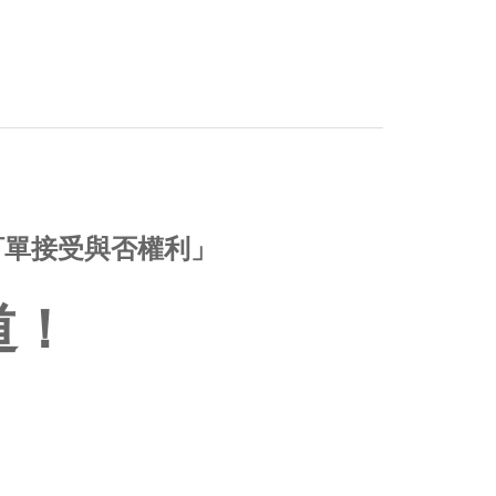
訂單接受與否權利」
道！
！