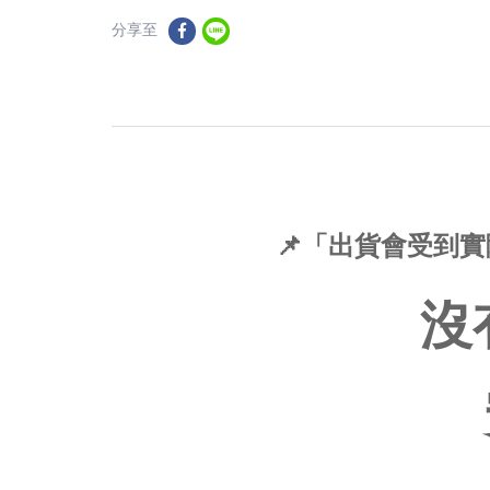
分享至
📌「出貨會受到
沒