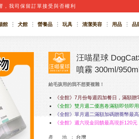
話，應立即撥打165防詐騙專線或詢問客服人員唷!!
貓館
犬館
營養品
玩具
清潔美容
用品
品
汪喵星球 DogCa
噴霧 300ml/950m
給毛孩用的我不想要複雜！
《全館》7月份每週四加餐日，滿額贈
《全館》雙月週二優惠卷滿額即領即用
《全館》單月週二滿額加碼贈蕎幣最高4
《全館》週六現金回饋最高現折120元
產 地
台灣