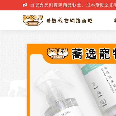
網路詐騙案件層出不窮，若接到疑似詐騙電