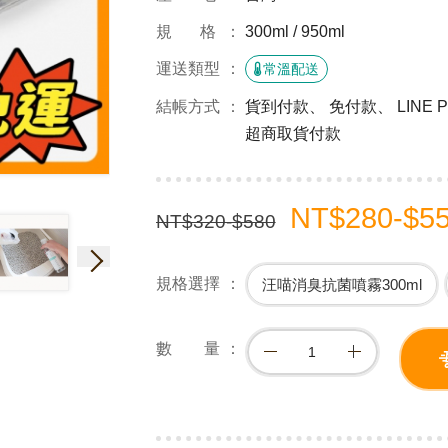
規 格
300ml / 950ml
運送類型
常溫配送
結帳方式
貨到付款、 免付款、 LINE
超商取貨付款
NT$280-$5
NT$320-$580
規格選擇
汪喵消臭抗菌噴霧300ml
數 量