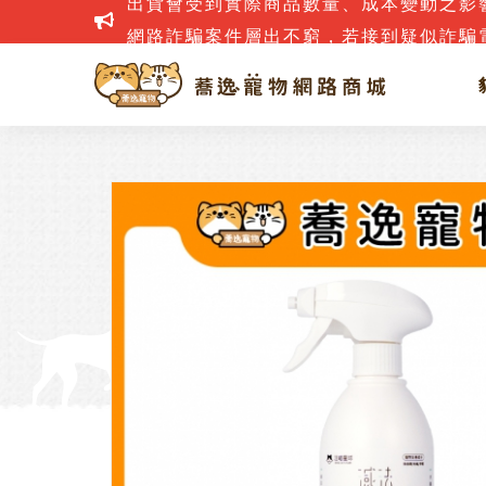
網路詐騙案件層出不窮，若接到疑似詐騙電