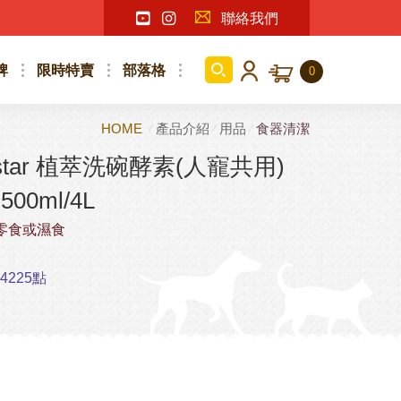
聯絡我們
牌
限時特賣
部落格
0
HOME
產品介紹
用品
食器清潔
tstar 植萃洗碗酵素(人寵共用)
00ml/4L
零食或濕食
225點