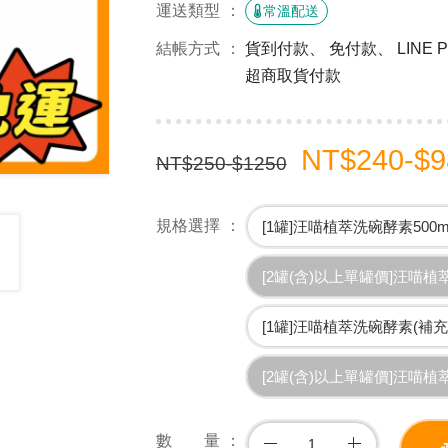
運送類型
常溫配送
結帳方式
貨到付款、 免付款、 LINE
超商取貨付款
NT$240-$9
NT$250-$1250
規格選擇
[1罐]汪喵植萃洗碗酵素500m
[2罐(含)以上單罐價]汪喵植萃
[1罐]汪喵植萃洗碗酵素(補充瓶
[2罐(含)以上單罐價]汪喵植萃
數 量