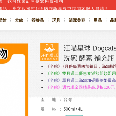
話，應立即撥打165防詐騙專線或詢問客服人員唷!!
貓館
犬館
營養品
玩具
清潔美容
用品
品
汪喵星球 Dogca
洗碗 酵素 補充瓶 5
《全館》7月份每週四加餐日，滿額贈
《全館》雙月週二優惠卷滿額即領即用
《全館》單月週二滿額加碼贈蕎幣最高4
《全館》週六現金回饋最高現折120元
產 地
台灣
規 格
500ml / 4L