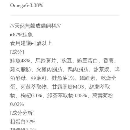
Omega6-3.38%
///天然無穀成貓飼料///
▸67%鮭魚
食用建議▸1歲以上
[成分]
鮭魚48%、馬鈴薯片、豌豆、豌豆蛋白、番薯、
雞肉脂肪、火雞肉脂肪、鴨肉脂肪、甜菜漿、啤
酒酵母、亞麻籽、鮭魚油1%、纖維素、乾燥全
蛋、菊苣萃取物、甘露寡糖MOS、絲蘭萃取
物、枸杞0.1%、綠茶萃取物0.05%、萬壽菊粉
0.02%
[成分分析]
粗蛋白32%