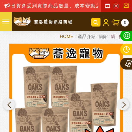
出貨會受到實際商品數量、成本變動之影響，我司保留訂
聯
0
絡
HOME
產品介紹
貓館
貓 | 飼料
我
們