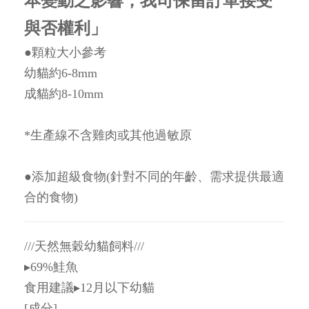
本變動之影響，我司保留訂單接受
與否權利」
●顆粒大小參考
幼貓約6-8mm
成貓約8-10mm
*生產線不含雞肉或其他過敏原
●添加超級食物(針對不同的年齡、需求提供最適
合的食物)
///天然無穀幼貓飼料///
▸69%鮭魚
食用建議▸12月以下幼貓
[成分]