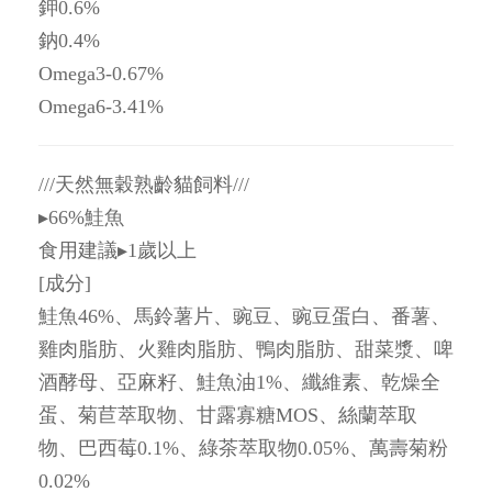
鉀0.6%
鈉0.4%
Omega3-0.67%
Omega6-3.41%
///天然無穀熟齡貓飼料///
▸66%鮭魚
食用建議▸1歲以上
[成分]
鮭魚46%、馬鈴薯片、豌豆、豌豆蛋白、番薯、
雞肉脂肪、火雞肉脂肪、鴨肉脂肪、甜菜漿、啤
酒酵母、亞麻籽、鮭魚油1%、纖維素、乾燥全
蛋、菊苣萃取物、甘露寡糖MOS、絲蘭萃取
物、巴西莓0.1%、綠茶萃取物0.05%、萬壽菊粉
0.02%