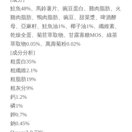
鮭魚48%、馬鈴薯片、豌豆蛋白、雞肉脂肪、火
雞肉脂肪、鴨肉脂肪、豌豆、甜菜漿、啤酒酵
母、亞麻籽、鮭魚油1%、椰子油1%、纖維素、
乾燥全蛋、菊苣萃取物、甘露寡糖MOS、綠茶
萃取物0.05%、萬壽菊粉0.02%
[成分分析]
粗蛋白35%
粗纖維2.1%
粗脂肪19%
粗灰分9%
鈣1.2%
磷1%
鉀0.7%
鈉0.45%