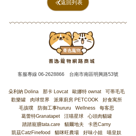
返回列表
客服專線
06-2628866
台南市南區明興路53號
朵利納 Dolina
那卡 Lovcat
歐娜特 ownat
可蒂毛毛
歡樂罐
肉球世界
派庫廚房 PETCOOK
好食寓所
毛孩噗
防御工事hururu
Wellness
每客思
葛蕾特Granatapet
汪喵星球
心頭肉貓罐
踏踏寵膳tata.care
貓爾地夫
卡恩Carny
凱茲CatzFinefood
貓咪旺農場
好味小姐
喵皇奴