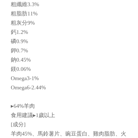
粗纖維3.3%
粗脂肪11%
粗灰分9%
鈣1.2%
磷0.9%
鉀0.7%
鈉0.45%
鎂0.06%
Omega3-1%
Omega6-2.44%
▸64%羊肉
食用建議▸1歲以上
[成分]
羊肉45%、馬鈴薯片、豌豆蛋白、雞肉脂肪、火