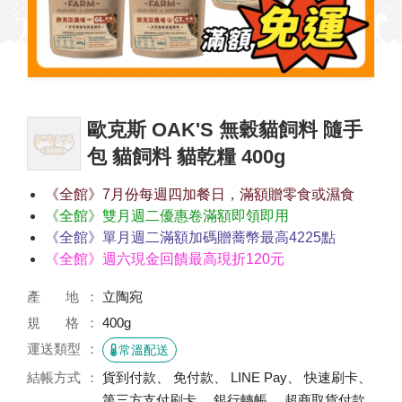
歐克斯 OAK'S 無穀貓飼料 隨手
包 貓飼料 貓乾糧 400g
《全館》7月份每週四加餐日，滿額贈零食或濕食
《全館》雙月週二優惠卷滿額即領即用
《全館》單月週二滿額加碼贈蕎幣最高4225點
《全館》週六現金回饋最高現折120元
產 地
立陶宛
規 格
400g
運送類型
常溫配送
結帳方式
貨到付款、 免付款、 LINE Pay、 快速刷卡、
第三方支付刷卡、 銀行轉帳、 超商取貨付款