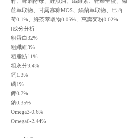
籽、啤酒酵母、鮭魚油、纖維素、乾燥全蛋、菊
苣萃取物、甘露寡糖MOS、絲蘭萃取物、巴西
莓0.1%、綠茶萃取物0.05%、萬壽菊粉0.02%
[成分分析]
粗蛋白32%
粗纖維3%
粗脂肪11%
粗灰分9.4%
鈣1.3%
磷1%
鉀0.7%
鈉0.35%
Omega3-0.6%
Omega6-2.44%