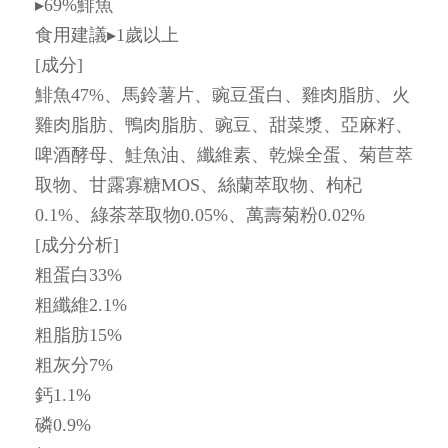
▸69%鯡魚
食用建議▸1歲以上
[成分]
鯡魚47%、馬鈴薯片、豌豆蛋白、雞肉脂肪、火
雞肉脂肪、鴨肉脂肪、豌豆、甜菜漿、亞麻籽、
啤酒酵母、鮭魚油、纖維素、乾燥全蛋、菊苣萃
取物、甘露寡糖MOS、絲蘭萃取物、枸杞
0.1%、綠茶萃取物0.05%、萬壽菊粉0.02%
[成分分析]
粗蛋白33%
粗纖維2.1%
粗脂肪15%
粗灰分7%
鈣1.1%
磷0.9%