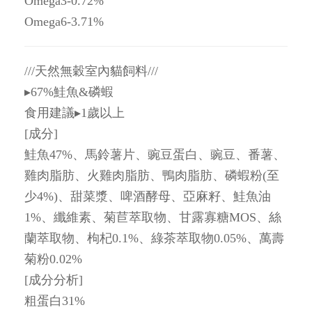
Omega3-0.72%
Omega6-3.71%
///天然無穀室內貓飼料///
▸67%鮭魚&磷蝦
食用建議▸1歲以上
[成分]
鮭魚47%、馬鈴薯片、豌豆蛋白、豌豆、番薯、
雞肉脂肪、火雞肉脂肪、鴨肉脂肪、磷蝦粉(至
少4%)、甜菜漿、啤酒酵母、亞麻籽、鮭魚油
1%、纖維素、菊苣萃取物、甘露寡糖MOS、絲
蘭萃取物、枸杞0.1%、綠茶萃取物0.05%、萬壽
菊粉0.02%
[成分分析]
粗蛋白31%