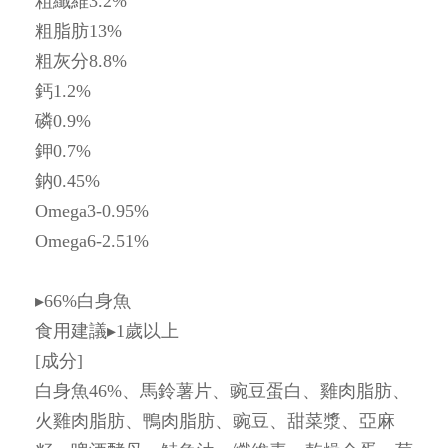
粗纖維3.2%
粗脂肪13%
粗灰分8.8%
鈣1.2%
磷0.9%
鉀0.7%
鈉0.45%
Omega3-0.95%
Omega6-2.51%
▸66%白身魚
食用建議▸1歲以上
[成分]
白身魚46%、馬鈴薯片、豌豆蛋白、雞肉脂肪、
火雞肉脂肪、鴨肉脂肪、豌豆、甜菜漿、亞麻