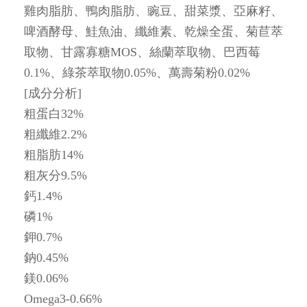
雞肉脂肪、鴨肉脂肪、豌豆、甜菜漿、亞麻籽、
啤酒酵母、鮭魚油、纖維素、乾燥全蛋、菊苣萃
取物、甘露寡糖MOS、絲蘭萃取物、巴西莓
0.1%、綠茶萃取物0.05%、萬壽菊粉0.02%
[成分分析]
粗蛋白32%
粗纖維2.2%
粗脂肪14%
粗灰分9.5%
鈣1.4%
磷1%
鉀0.7%
鈉0.45%
鎂0.06%
Omega3-0.66%