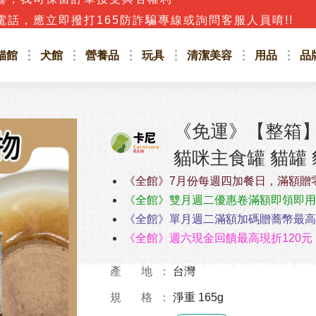
話，應立即撥打165防詐騙專線或詢問客服人員唷!!
貓館
犬館
營養品
玩具
清潔美容
用品
品
《免運》【整箱】
貓咪主食罐 貓罐 
《全館》7月份每週四加餐日，滿額贈
《全館》雙月週二優惠卷滿額即領即用
《全館》單月週二滿額加碼贈蕎幣最高4
《全館》週六現金回饋最高現折120元
產 地
台灣
規 格
淨重 165g