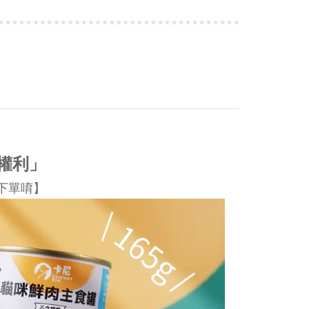
權利」
下單唷】