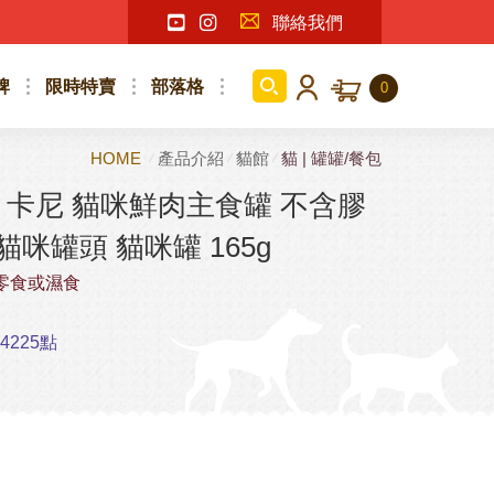
聯絡我們
牌
限時特賣
部落格
0
HOME
產品介紹
貓館
貓 | 罐罐/餐包
卡尼 貓咪鮮肉主食罐 不含膠
貓咪罐頭 貓咪罐 165g
零食或濕食
225點