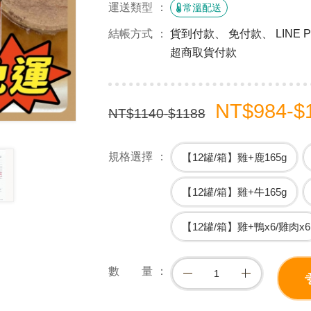
運送類型
常溫配送
結帳方式
貨到付款、 免付款、 LINE
超商取貨付款
NT$984-$
NT$1140-$1188
規格選擇
【12罐/箱】雞+鹿165g
【12罐/箱】雞+牛165g
【12罐/箱】雞+鴨x6/雞肉x6
數 量