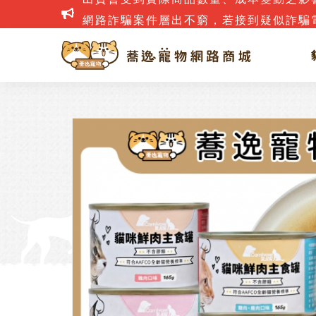
網路詐騙案件層出不窮，若接到疑似詐騙電