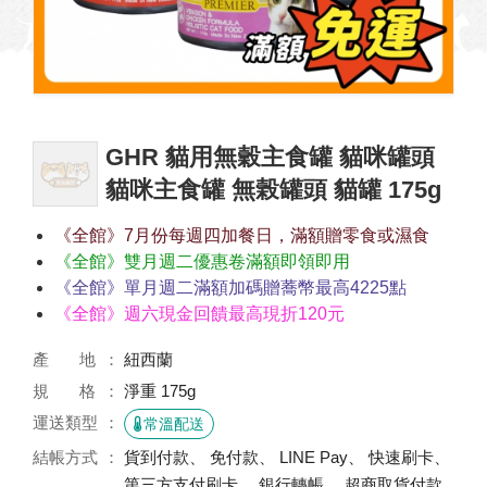
GHR 貓用無穀主食罐 貓咪罐頭
貓咪主食罐 無榖罐頭 貓罐 175g
《全館》7月份每週四加餐日，滿額贈零食或濕食
《全館》雙月週二優惠卷滿額即領即用
《全館》單月週二滿額加碼贈蕎幣最高4225點
《全館》週六現金回饋最高現折120元
產 地
紐西蘭
規 格
淨重 175g
運送類型
常溫配送
結帳方式
貨到付款、 免付款、 LINE Pay、 快速刷卡、
第三方支付刷卡、 銀行轉帳、 超商取貨付款