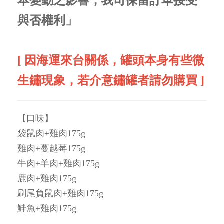
本變動之影響，我司保留訂單接受
與否權利」
[ 因海運來台關係，罐頭本身有些微
生鏽現象，若介意鏽罐者請勿購買 ]
【口味】
袋鼠肉+雞肉
175g
雞肉+蔓越莓
175g
牛肉+羊肉+雞肉
175g
鹿肉+雞肉
175g
刷尾負鼠肉+雞肉
175g
鮭魚+雞肉
175g