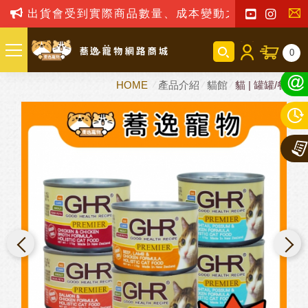
出貨會受到實際商品數量、成本變動之影響，我司保
聯
0
絡
HOME
產品介紹
貓館
貓 | 罐罐/餐包
我
們