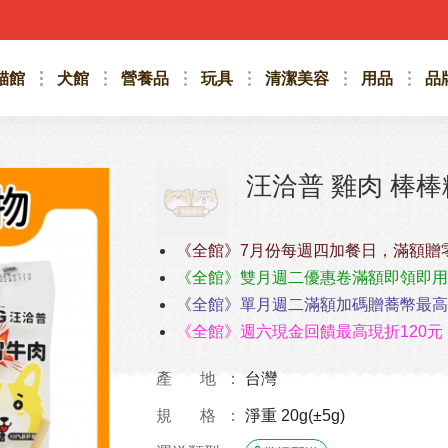
貓館
犬館
營養品
玩具
清潔美容
用品
品
汪洽普 雞肉 棒棒糖
《全館》7月份每週四加餐日，滿額贈
《全館》雙月週二優惠卷滿額即領即用
《全館》單月週二滿額加碼贈蕎幣最高4
《全館》週六現金回饋最高現折120元
產 地
台灣
規 格
淨重 20g(±5g)