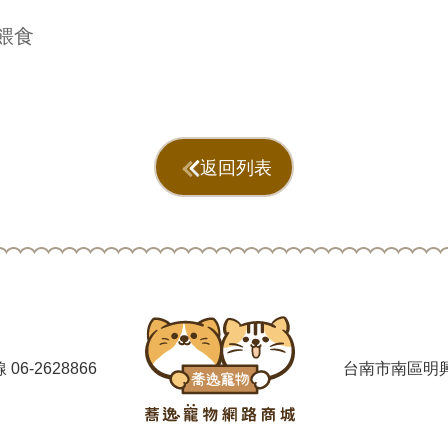
餵食
返回列表
線
06-2628866
台南市南區明興