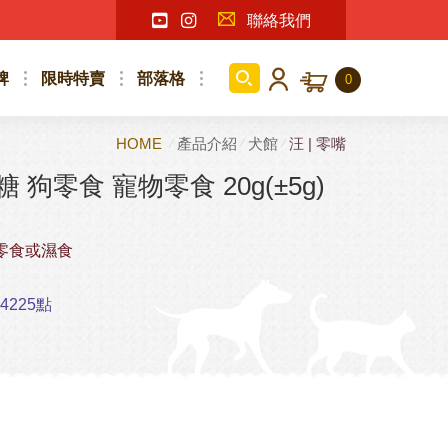
聯絡我們
牌
限時特賣
部落格
0
HOME
產品介紹
犬館
汪 | 零嘴
 狗零食 寵物零食 20g(±5g)
零食或濕食
225點