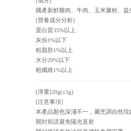
[成分]
國產新鮮雞肉、牛肉、玉米澱粉、益
[營養成分分析]
蛋白質35%以上
灰份1%以下
粗脂肪1%以上
水分20%以下
粗纖維1%以上
[淨重]20g(±5g)
[注意事項]
本產品顏色深淺不一，屬烹調自然現
開封前請避免陽光直射