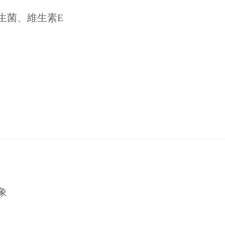
生菌、維生素E
象