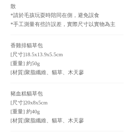
散
*請於毛孩玩耍時陪同在側，避免誤食
*手工測量有些許誤差，實際尺寸以實物為主
香雞排貓草包
[尺寸]18.5x13.9x5.5cm
[重量] 約50g
[材質]聚脂纖維、貓草、木天蓼
豬血糕貓草包
[尺寸]20x8x5cm
[重量] 約40g
[材質]聚脂纖維、貓草、木天蓼