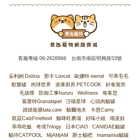
客服專線
06-2628866
台南市南區明興路53號
朵利納 Dolina
那卡 Lovcat
歐娜特 ownat
可蒂毛毛
歡樂罐
肉球世界
派庫廚房 PETCOOK
好食寓所
毛孩噗
防御工事hururu
Wellness
每客思
葛蕾特Granatapet
汪喵星球
心頭肉貓罐
踏踏寵膳tata.care
貓爾地夫
卡恩Carny
凱茲CatzFinefood
貓咪旺農場
好味小姐
喵皇奴
乖乖吃飯
奇境Trilogy
日本CIAO
CANIDAE貓罐
貓侍CATPOOL
MjAMjAM
爵士貓吧
mamamia貓罐