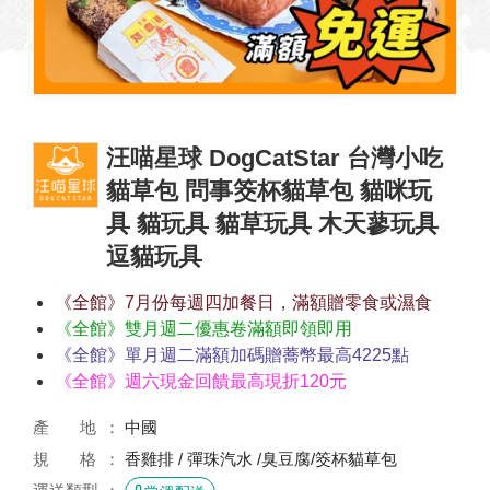
汪喵星球 DogCatStar 台灣小吃
貓草包 問事筊杯貓草包 貓咪玩
具 貓玩具 貓草玩具 木天蓼玩具
逗貓玩具
《全館》7月份每週四加餐日，滿額贈零食或濕食
《全館》雙月週二優惠卷滿額即領即用
《全館》單月週二滿額加碼贈蕎幣最高4225點
《全館》週六現金回饋最高現折120元
產 地
中國
規 格
香雞排 / 彈珠汽水 /臭豆腐/筊杯貓草包