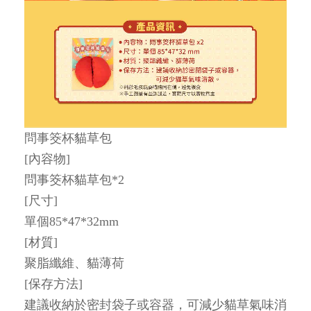
問事筊杯貓草包
[內容物]
問事筊杯貓草包*2
[尺寸]
單個85*47*32mm
[材質]
聚脂纖維、貓薄荷
[保存方法]
建議收納於密封袋子或容器，可減少貓草氣味消