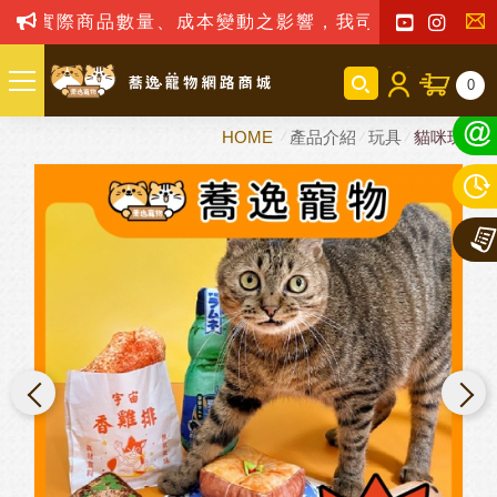
數量、成本變動之影響，我司保留訂單接受與否權利
聯
0
絡
HOME
產品介紹
玩具
貓咪玩具
我
們