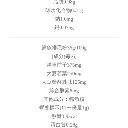
脂肪0.08g
碳水化合物0.31g
鈉1.6mg
鈣0.075g
鮮魚排毛粉35g/100g
[成分(每g)]
洋車前子375mg
大麥若葉250mg
大豆發酵胜肽125mg
綜合酵素8mg
其他成分：鱈魚粉
[營養標示(每一份量1g)]
熱量3.9kcal
蛋白質0.28g