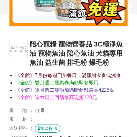
陪心寵糧 寵物營養品 3C極淨魚
油 寵物魚油 陪心魚油 犬貓專用
魚油 益生菌 排毛粉 爆毛粉
《全館》7月份每週四加餐日，滿額贈零食或濕食
《全館》雙月週二優惠卷滿額即領即用
《全館》單月週二滿額加碼贈蕎幣最高4225點
《全館》週六現金回饋最高現折120元
產 地
台灣
規 格
運送類型
常溫配送