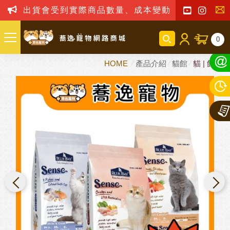
出貨會受到實際商品數量、成本變動之影響，我司保留
聯
0
絡
HOME
產品介紹
貓館
貓 | 飼料
我
們