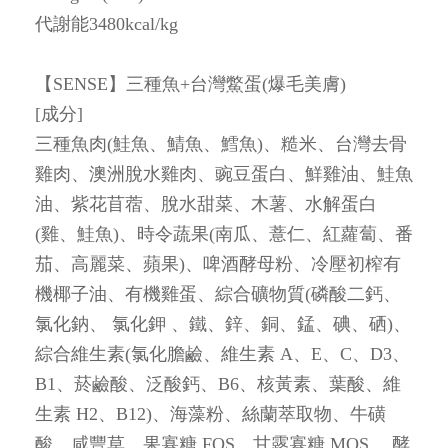
代謝能3480kcal/kg
【
SENSE
】
三種魚+台灣鱉蛋(爆毛美膚)
[成分]
三種魚肉(鮭魚、鯖魚、鱈魚)、糙米、台灣去骨
雞肉、澳洲脫水雞肉、豌豆蛋白、鮮雞油、鮭魚
油、紫花苜蓿、脫水甜菜、木薯、水解蛋白
(雞、鮭魚)、時令蔬果(南瓜、薏仁、紅蘿蔔、番
茄、高麗菜、蘋果)、啤酒酵母粉、冷壓初榨有
機椰子油、有機雞蛋、綜合礦物質(磷酸二鈣、
氯化鈉、 氯化鉀 、鐵、鋅、銅、錳、碘、硒)、
綜合維生素(氯化膽鹼、維生素 A、E、C、D3、
B1、菸鹼酸、泛酸鈣、B6、核黃素、葉酸、維
生素 H2、B12)、海藻粉、絲蘭萃取物、牛磺
酸、咸豐草、果寡糖 FOS、甘露寡糖 MOS、 酵