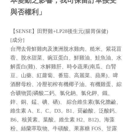
本變動之影響，我司保留訂單接受
與否權利」
【
SENSE
】
田野雞+LP28後生元(腸胃保健)
[成分]
台灣去骨鮮雞肉及澳洲脫水雞肉、糙米、紫花苜
蓿、脫水甜菜、豌豆蛋白、鮮雞油、鮭魚油、水
解蛋白(雞)、水解雞肝、時令蔬果(南瓜、白腎
豆、山藥、紅蘿蔔、番茄、高麗菜、蘋果)、啤
酒酵母粉、冷壓初榨有機椰子油、有機雞蛋、綜
合礦物質(磷酸二鈣、氯化鈉、氯化鉀、鐵、
鋅、銅、錳、碘、硒)、 綜合維生素(氯化膽鹼、
維生素 A、E、C、D3、B1、菸鹼酸、泛酸鈣、
B6、核黃素、葉酸、維生素 H2、B12)、海藻
粉、絲蘭萃取物、牛磺酸、果寡糖 FOS、甘露