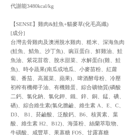
代謝能3480kcal/kg
【
SENSE
】
雞肉&鮭魚+貓麥草(化毛高纖)
[成分]
台灣去骨雞肉及澳洲脫水雞肉、糙米、深海魚肉
(鮭魚、鯖魚、沙丁魚)、豌豆蛋白、鮮雞油、鮭
魚油、紫花苜蓿、脫水甜菜、水解蛋白(雞、鮭
魚)、時令蔬果(南瓜或地瓜、小麥苗粉、紅蘿
蔔、番茄、高麗菜、蘋果)、啤酒酵母粉、冷壓
初榨有機椰子油、有機雞蛋、綜合礦物質(磷酸
二鈣、氯化鈉、氯化鉀、鐵、鋅、銅、錳、碘、
硒)、綜合維生素(氯化膽鹼、維生素 A、E、C、
D3、 B1、菸鹼酸、泛酸鈣、B6、核黃素、葉
酸、維生素 H2、B12)、海藻粉、絲蘭萃取物、
牛磺酸、咸豐草、果寡糖 FOS、甘露寡糖