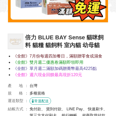
倍力 BLUE BAY Sense 貓咪飼
料 貓糧 貓飼料 室內貓 幼母貓
《全館》7月份每週四加餐日，滿額贈零食或濕食
《全館》雙月週二優惠卷滿額即領即用
《全館》單月週二滿額加碼贈蕎幣最高4225點
《全館》週六現金回饋最高現折120元
產 地
台灣
規 格
多種規格
運送類型
常溫配送
結帳方式
免付款、 貨到付款、 LINE Pay、 快速刷卡、
第三方支付刷卡、 銀行轉帳、 超商取貨付款