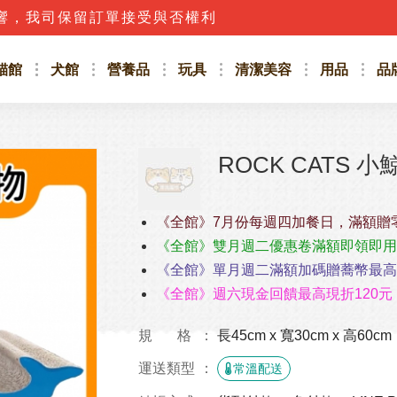
響，我司保留訂單接受與否權利
貓館
犬館
營養品
玩具
清潔美容
用品
品
ROCK CATS 
《全館》7月份每週四加餐日，滿額贈
《全館》雙月週二優惠卷滿額即領即用
《全館》單月週二滿額加碼贈蕎幣最高4
《全館》週六現金回饋最高現折120元
規 格
長45cm x 寬30cm x 高60cm
運送類型
常溫配送