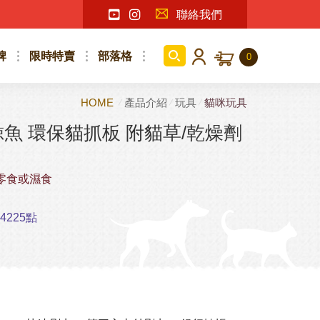
聯絡我們
牌
限時特賣
部落格
0
HOME
產品介紹
玩具
貓咪玩具
小鯨魚 環保貓抓板 附貓草/乾燥劑
零食或濕食
225點