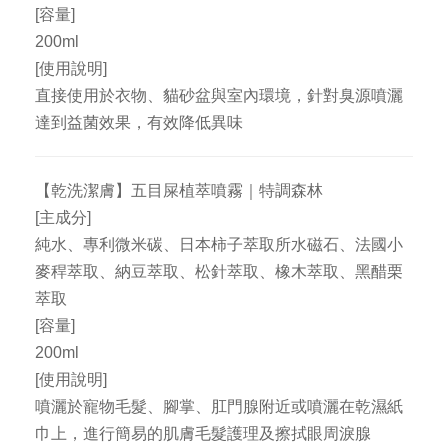
[容量]
200ml
[使用說明]
直接使用於衣物、貓砂盆與室內環境，針對臭源噴灑
達到益菌效果，有效降低異味
【乾洗潔膚】五目屎植萃噴霧｜特調森林
[主成分]
純水、專利微米碳、日本柿子萃取所水磁石、法國小
麥稈萃取、納豆萃取、松針萃取、橡木萃取、黑醋栗
萃取
[容量]
200ml
[使用說明]
噴灑於寵物毛髮、腳掌、肛門腺附近或噴灑在乾濕紙
巾上，進行簡易的肌膚毛髮護理及擦拭眼周淚腺