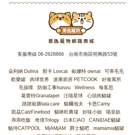
客服專線
06-2628866
台南市南區明興路53號
朵利納 Dolina
那卡 Lovcat
歐娜特 ownat
可蒂毛毛
歡樂罐
肉球世界
派庫廚房 PETCOOK
好食寓所
毛孩噗
防御工事hururu
Wellness
每客思
葛蕾特Granatapet
汪喵星球
心頭肉貓罐
踏踏寵膳tata.care
貓爾地夫
卡恩Carny
凱茲CatzFinefood
貓咪旺農場
好味小姐
喵皇奴
乖乖吃飯
奇境Trilogy
日本CIAO
CANIDAE貓罐
貓侍CATPOOL
MjAMjAM
爵士貓吧
mamamia貓罐