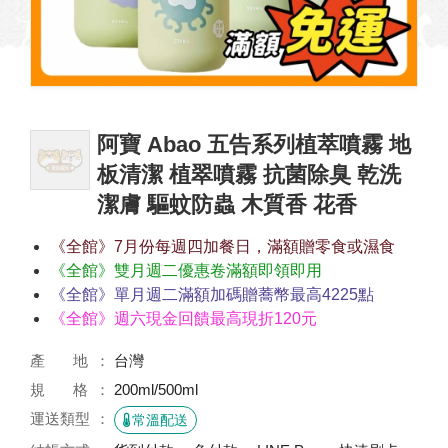
阿寶 Abao 五告系列植萃噴霧 地
板清潔 植翠噴霧 抗菌除臭 乾洗
潔膚 驅蚊防蟲 木質香 花香
《全館》7月份每週四加餐日，滿額贈零食或濕食
《全館》雙月週二優惠卷滿額即領即用
《全館》單月週二滿額加碼贈蕎幣最高4225點
《全館》週六現金回饋最高現折120元
產 地
台灣
規 格
200ml/500ml
運送類型
常溫配送