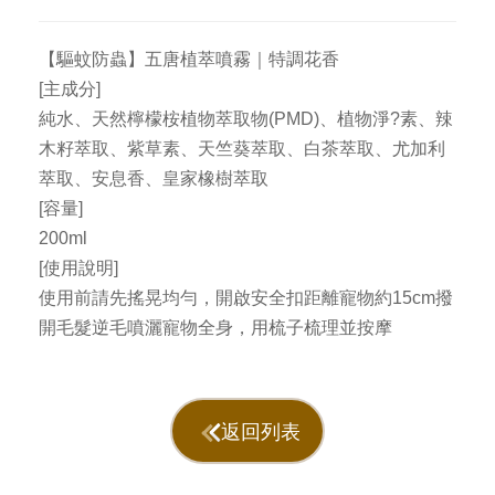
【驅蚊防蟲】五唐植萃噴霧｜特調花香
[主成分]
純水、天然檸檬桉植物萃取物(PMD)、植物淨?素、辣
木籽萃取、紫草素、天竺葵萃取、白茶萃取、尤加利
萃取、安息香、皇家橡樹萃取
[容量]
200ml
[使用說明]
使用前請先搖晃均勻，開啟安全扣距離寵物約15cm撥
開毛髮逆毛噴灑寵物全身，用梳子梳理並按摩
返回列表