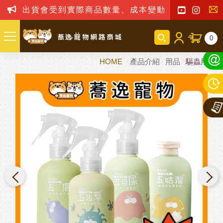
出貨會受到實際商品數量、成本變動之影響，我司
聯
0
絡
HOME
產品介紹
用品
驅蟲用品
我
們