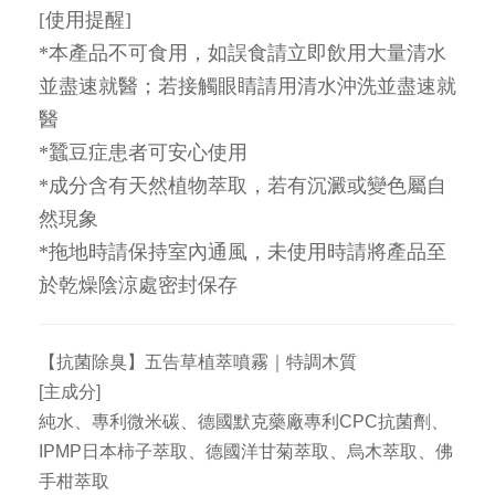
[使用提醒]
*本產品不可食用，如誤食請立即飲用大量清水
並盡速就醫；若接觸眼睛請用清水沖洗並盡速就
醫
*蠶豆症患者可安心使用
*成分含有天然植物萃取，若有沉澱或變色屬自
然現象
*拖地時請保持室內通風，未使用時請將產品至
於乾燥陰涼處密封保存
【抗菌除臭】五告草植萃噴霧｜特調木質
[主成分]
純水、專利微米碳、德國默克藥廠專利CPC抗菌劑、
IPMP日本柿子萃取、德國洋甘菊萃取、烏木萃取、佛
手柑萃取