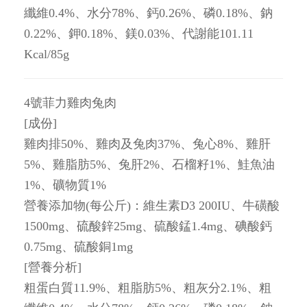
纖維0.4%、水分78%、鈣0.26%、磷0.18%、鈉
0.22%、鉀0.18%、鎂0.03%、代謝能101.11
Kcal/85g
4號菲力雞肉兔肉
[成份]
雞肉排50%、雞肉及兔肉37%、兔心8%、雞肝
5%、雞脂肪5%、兔肝2%、石榴籽1%、鮭魚油
1%、礦物質1%
營養添加物(每公斤)：維生素D3 200IU、牛磺酸
1500mg、硫酸鋅25mg、硫酸錳1.4mg、碘酸鈣
0.75mg、硫酸銅1mg
[營養分析]
粗蛋白質11.9%、粗脂肪5%、粗灰分2.1%、粗