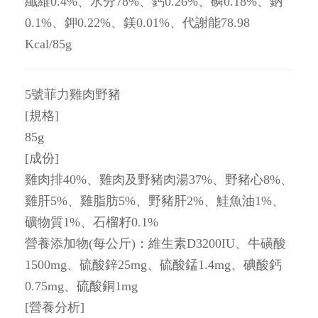
纖維0.4%、水分78%、鈣0.26%、磷0.18%、鈉
0.1%、鉀0.22%、鎂0.01%、代謝能78.98
Kcal/85g
5號菲力雞肉野豬
[規格]
85g
[成份]
雞肉排40%、雞肉及野豬肉湯37%、野豬心8%、
雞肝5%、雞脂肪5%、野豬肝2%、鮭魚油1%、
礦物質1%、石榴籽0.1%
營養添加物(每公斤)：維生素D3200IU、牛磺酸
1500mg、硫酸鋅25mg、硫酸錳1.4mg、碘酸鈣
0.75mg、硫酸銅1mg
[營養分析]