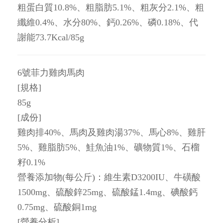
粗蛋白質10.8%、粗脂肪5.1%、粗灰分2.1%、粗
纖維0.4%、水分80%、鈣0.26%、磷0.18%、代
謝能73.7Kcal/85g
6號菲力雞肉馬肉
[規格]
85g
[成份]
雞肉排40%、馬肉及雞肉湯37%、馬心8%、雞肝
5%、雞脂肪5%、鮭魚油1%、礦物質1%、石榴
籽0.1%
營養添加物(每公斤)：維生素D3200IU、牛磺酸
1500mg、硫酸鋅25mg、硫酸錳1.4mg、碘酸鈣
0.75mg、硫酸銅1mg
[營養分析]