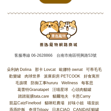
客服專線
06-2628866
台南市南區明興路53號
朵利納 Dolina
那卡 Lovcat
歐娜特 ownat
可蒂毛毛
歡樂罐
肉球世界
派庫廚房 PETCOOK
好食寓所
毛孩噗
防御工事hururu
Wellness
每客思
葛蕾特Granatapet
汪喵星球
心頭肉貓罐
踏踏寵膳tata.care
貓爾地夫
卡恩Carny
凱茲CatzFinefood
貓咪旺農場
好味小姐
喵皇奴
乖乖吃飯
奇境Trilogy
日本CIAO
CANIDAE貓罐