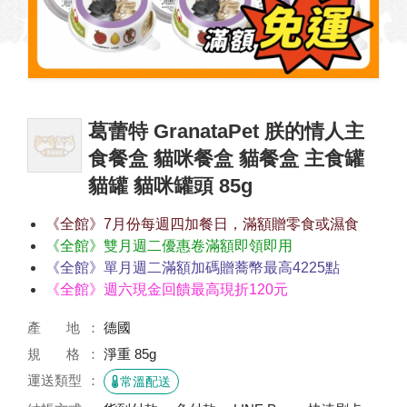
葛蕾特 GranataPet 朕的情人主
食餐盒 貓咪餐盒 貓餐盒 主食罐
貓罐 貓咪罐頭 85g
《全館》7月份每週四加餐日，滿額贈零食或濕食
《全館》雙月週二優惠卷滿額即領即用
《全館》單月週二滿額加碼贈蕎幣最高4225點
《全館》週六現金回饋最高現折120元
產 地
德國
規 格
淨重 85g
運送類型
常溫配送