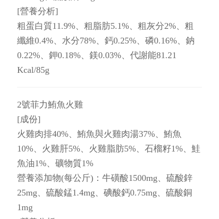
[營養分析]
粗蛋白質11.9%、粗脂肪5.1%、粗灰分2%、粗
纖維0.4%、水分78%、鈣0.25%、磷0.16%、鈉
0.22%、鉀0.18%、鎂0.03%、代謝能81.21
Kcal/85g
2號菲力鮪魚火雞
[成份]
火雞肉排40%、鮪魚與火雞肉湯37%、鮪魚
10%、火雞肝5%、火雞脂肪5%、石榴籽1%、鮭
魚油1%、礦物質1%
營養添加物(每公斤)：牛磺酸1500mg、硫酸鋅
25mg、硫酸錳1.4mg、碘酸鈣0.75mg、硫酸銅
1mg