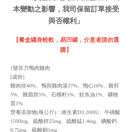
本變動之影響，我司保留訂單接受
與否權利」
【餐盒罐身較軟，易凹罐，介意者請勿選
購】
1號菲力鴨肉雞肉
[成份]
雞肉排40%、鴨與雞肉湯37%、鴨心10%、雞肝
5%、雞脂肪5%、石榴籽1%、鮭魚油1%、礦物
質1%
營養添加物(每公斤)：維生素D3 200IU、牛磺酸
1500mg、硫酸鋅25mg、硫酸錳1.4mg、碘酸鈣
0.75mg、硫酸銅1mg