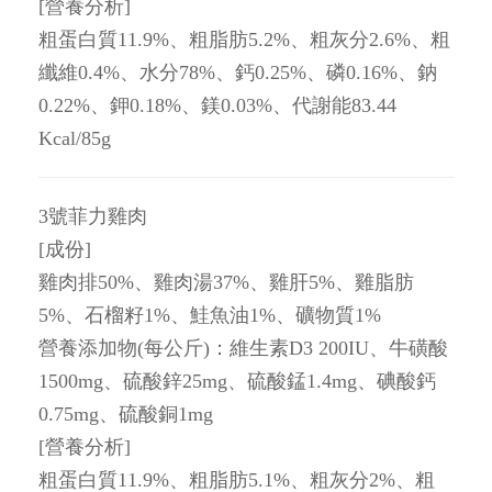
[營養分析]
粗蛋白質11.9%、粗脂肪5.2%、粗灰分2.6%、粗
纖維0.4%、水分78%、鈣0.25%、磷0.16%、鈉
0.22%、鉀0.18%、鎂0.03%、代謝能83.44
Kcal/85g
3號菲力雞肉
[成份]
雞肉排50%、雞肉湯37%、雞肝5%、雞脂肪
5%、石榴籽1%、鮭魚油1%、礦物質1%
營養添加物(每公斤)：維生素D3 200IU、牛磺酸
1500mg、硫酸鋅25mg、硫酸錳1.4mg、碘酸鈣
0.75mg、硫酸銅1mg
[營養分析]
粗蛋白質11.9%、粗脂肪5.1%、粗灰分2%、粗