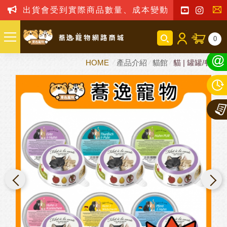
出貨會受到實際商品數量、成本變動之影響，我司保
聯
0
絡
HOME
產品介紹
貓館
貓 | 罐罐/餐包
我
們