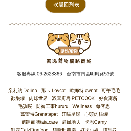
返回列表
客服專線
06-2628866
台南市南區明興路53號
朵利納 Dolina
那卡 Lovcat
歐娜特 ownat
可蒂毛毛
歡樂罐
肉球世界
派庫廚房 PETCOOK
好食寓所
毛孩噗
防御工事hururu
Wellness
每客思
葛蕾特Granatapet
汪喵星球
心頭肉貓罐
踏踏寵膳tata.care
貓爾地夫
卡恩Carny
凱茲CatzFinefood
貓咪旺農場
好味小姐
喵皇奴