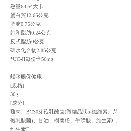
熱量68.64大卡
蛋白質12.66公克
脂肪0.75公克
飽和脂肪0.24公克
反式脂肪0公克
碳水化合物2.85公克
*UC-II每份含56mg
貓咪腸保健康
[規格]
30g
[成分]
雞肉、BC30芽孢乳酸菌(微結晶狀α-纖維素、芽
孢乳酸菌)、甘油、樹薯粉、牛磺酸、維生素C、
維生素E