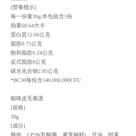
[營養標示]
每一份量30g/本包裝含1份
熱量68.64大卡
蛋白質12.66公克
脂肪0.75公克
飽和脂肪0.24公克
反式脂肪0公克
碳水化合物2.85公克
*BC30每份含140,000,000CFU
貓咪皮毛養護
[規格]
30g
[成分]
雞肉、LP28(乳酸菌、麥芽糊精)、甘油、樹薯