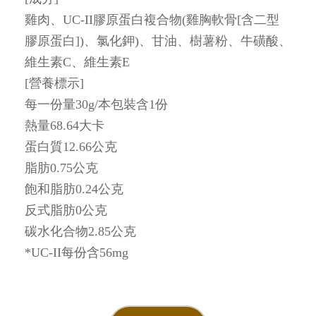
雞肉、UC-II膠原蛋白複合物(雞胸軟骨[含二型
膠原蛋白])、氯化鉀)、甘油、樹薯粉、牛磺酸、
維生素C、維生素E
[營養標示]
每一份量30g/本包裝含1份
熱量68.64大卡
蛋白質12.66公克
脂肪0.75公克
飽和脂肪0.24公克
反式脂肪0公克
碳水化合物2.85公克
*UC-II每份含56mg