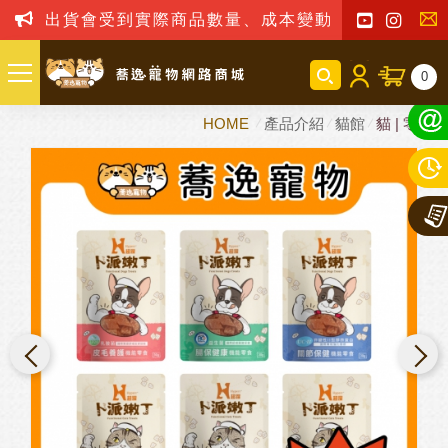
出貨會受到實際商品數量、成本變動之影響，我司保
聯
0
絡
HOME
產品介紹
貓館
貓 | 零嘴
我
們