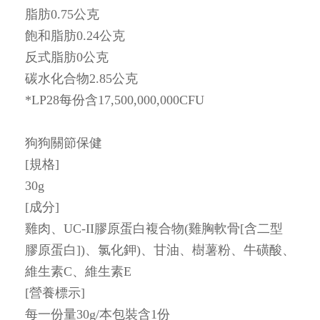
脂肪0.75公克
飽和脂肪0.24公克
反式脂肪0公克
碳水化合物2.85公克
*LP28每份含17,500,000,000CFU
狗狗關節保健
[規格]
30g
[成分]
雞肉、UC-II膠原蛋白複合物(雞胸軟骨[含二型
膠原蛋白])、氯化鉀)、甘油、樹薯粉、牛磺酸、
維生素C、維生素E
[營養標示]
每一份量30g/本包裝含1份