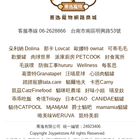
客服專線
06-2628866
台南市南區明興路53號
朵利納 Dolina
那卡 Lovcat
歐娜特 ownat
可蒂毛毛
歡樂罐
肉球世界
派庫廚房 PETCOOK
好食寓所
毛孩噗
防御工事hururu
Wellness
每客思
葛蕾特Granatapet
汪喵星球
心頭肉貓罐
踏踏寵膳tata.care
貓爾地夫
卡恩Carny
凱茲CatzFinefood
貓咪旺農場
好味小姐
喵皇奴
乖乖吃飯
奇境Trilogy
日本CIAO
CANIDAE貓罐
貓侍CATPOOL
MjAMjAM
爵士貓吧
mamamia貓罐
唯美味WERUVA
凱特美廚
蕎逸有限公司 統一編號：24923406
Copyright Joypetstore All rights Reserved.