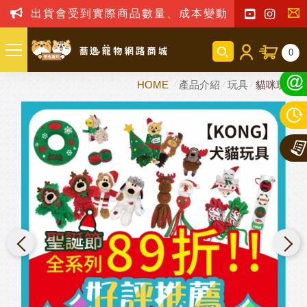
出貨會受到實際商品數量、成本變動之影響，我司
聯
0
絡
HOME
產品介紹
玩具
貓咪玩具
我
們