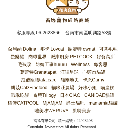
客服專線
06-2628866
台南市南區明興路53號
朵利納 Dolina
那卡 Lovcat
歐娜特 ownat
可蒂毛毛
歡樂罐
肉球世界
派庫廚房 PETCOOK
好食寓所
毛孩噗
防御工事hururu
Wellness
每客思
葛蕾特Granatapet
汪喵星球
心頭肉貓罐
踏踏寵膳tata.care
貓爾地夫
卡恩Carny
凱茲CatzFinefood
貓咪旺農場
好味小姐
喵皇奴
乖乖吃飯
奇境Trilogy
日本CIAO
CANIDAE貓罐
貓侍CATPOOL
MjAMjAM
爵士貓吧
mamamia貓罐
唯美味WERUVA
凱特美廚
蕎逸有限公司 統一編號：24923406
Copyright Joypetstore All rights Reserved.