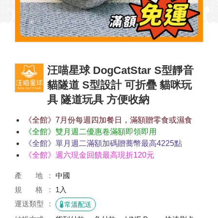
汪喵星球 DogCatStar S型靜音
貓隧道 S型設計 可折疊 貓咪玩
具 隧道玩具 方便收納
《全館》7月份每週四加餐日，滿額贈零食或濕食
《全館》雙月週二優惠卷滿額即領即用
《全館》單月週二滿額加碼贈蕎幣最高4225點
《全館》週六現金回饋最高現折120元
產 地
中國
規 格
1入
運送類型
常溫配送