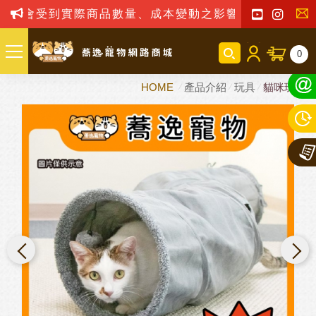
實際商品數量、成本變動之影響，我司保留訂單接受與否
聯
0
絡
HOME
產品介紹
玩具
貓咪玩具
我
們