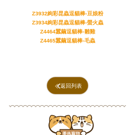
Z3932絢彩昆蟲逗貓棒-豆娘粉
Z3934絢彩昆蟲逗貓棒-螢火蟲
Z4464蠶繭逗貓棒-雛雞
Z4465蠶繭逗貓棒-毛蟲
返回列表