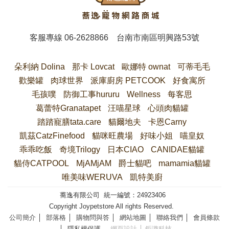
客服專線
06-2628866
台南市南區明興路53號
朵利納 Dolina
那卡 Lovcat
歐娜特 ownat
可蒂毛毛
歡樂罐
肉球世界
派庫廚房 PETCOOK
好食寓所
毛孩噗
防御工事hururu
Wellness
每客思
葛蕾特Granatapet
汪喵星球
心頭肉貓罐
踏踏寵膳tata.care
貓爾地夫
卡恩Carny
凱茲CatzFinefood
貓咪旺農場
好味小姐
喵皇奴
乖乖吃飯
奇境Trilogy
日本CIAO
CANIDAE貓罐
貓侍CATPOOL
MjAMjAM
爵士貓吧
mamamia貓罐
唯美味WERUVA
凱特美廚
蕎逸有限公司 統一編號：24923406
Copyright Joypetstore All rights Reserved.
公司簡介
│
部落格
│
購物問與答
│
網站地圖
│
聯絡我們
│
會員條款
│
隱私權保護
網頁設計
│ 鉅潞科技