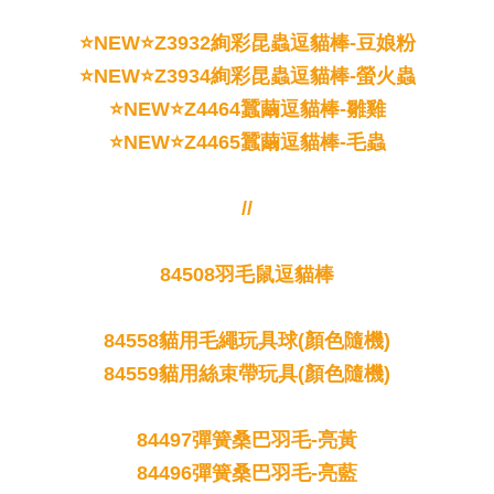
⭐NEW⭐Z3932絢彩昆蟲逗貓棒-豆娘粉
⭐NEW⭐Z3934絢彩昆蟲逗貓棒-螢火蟲
⭐NEW⭐Z4464蠶繭逗貓棒-雛雞
⭐NEW⭐Z4465蠶繭逗貓棒-毛蟲
//
84508羽毛鼠逗貓棒
84558貓用毛繩玩具球(顏色隨機)
84559貓用絲束帶玩具(顏色隨機)
84497彈簧桑巴羽毛-亮黃
84496彈簧桑巴羽毛-亮藍