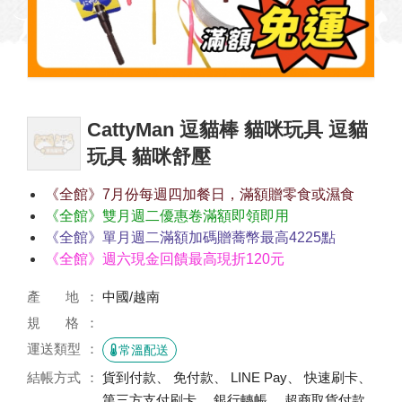
CattyMan 逗貓棒 貓咪玩具 逗貓
玩具 貓咪舒壓
《全館》7月份每週四加餐日，滿額贈零食或濕食
《全館》雙月週二優惠卷滿額即領即用
《全館》單月週二滿額加碼贈蕎幣最高4225點
《全館》週六現金回饋最高現折120元
產 地
中國/越南
規 格
運送類型
常溫配送
結帳方式
貨到付款、 免付款、 LINE Pay、 快速刷卡、
第三方支付刷卡、 銀行轉帳、 超商取貨付款