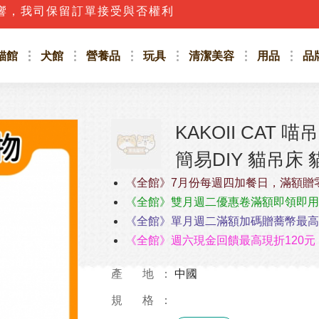
話，應立即撥打165防詐騙專線或詢問客服人員唷!!
貓館
犬館
營養品
玩具
清潔美容
用品
品
KAKOII CAT 
簡易DIY 貓吊床
《全館》7月份每週四加餐日，滿額贈
《全館》雙月週二優惠卷滿額即領即用
《全館》單月週二滿額加碼贈蕎幣最高4
《全館》週六現金回饋最高現折120元
產 地
中國
規 格