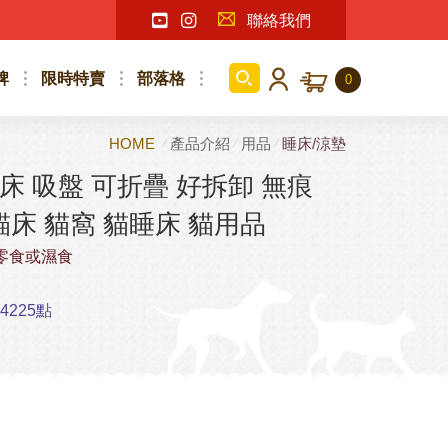
聯絡我們
牌
限時特賣
部落格
0
HOME
產品介紹
用品
睡床/涼墊
喵吊床 吸盤 可折疊 好拆卸 無痕
 貓床 貓窩 貓睡床 貓用品
零食或濕食
225點