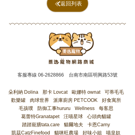
返回列表
客服專線
06-2628866
台南市南區明興路53號
朵利納 Dolina
那卡 Lovcat
歐娜特 ownat
可蒂毛毛
歡樂罐
肉球世界
派庫廚房 PETCOOK
好食寓所
毛孩噗
防御工事hururu
Wellness
每客思
葛蕾特Granatapet
汪喵星球
心頭肉貓罐
踏踏寵膳tata.care
貓爾地夫
卡恩Carny
凱茲CatzFinefood
貓咪旺農場
好味小姐
喵皇奴