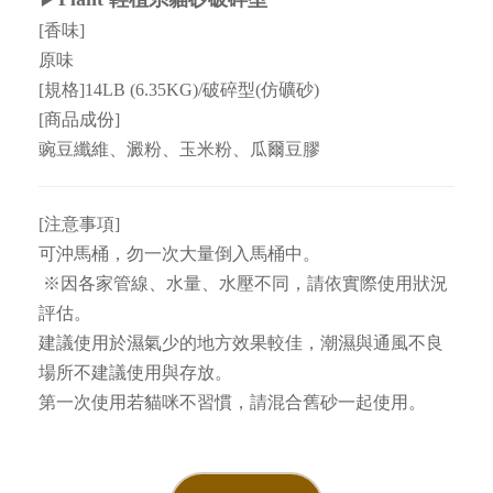
[香味]
原味
[規格]14LB (6.35KG)/破碎型(仿礦砂)
[商品成份]
豌豆纖維、澱粉、玉米粉、瓜爾豆膠
[注意事項]
可沖馬桶，勿一次大量倒入馬桶中。
※因各家管線、水量、水壓不同，請依實際使用狀況
評估。
建議使用於濕氣少的地方效果較佳，潮濕與通風不良
場所不建議使用與存放。
第一次使用若貓咪不習慣，請混合舊砂一起使用。