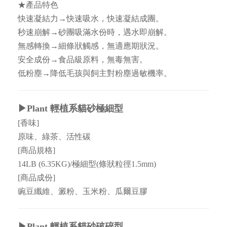
★產品特色
快速凝結力→快速吸水，快速凝結成團。
秒速崩解→砂團吸滿水份時，遇水即崩解。
無感轉換→細條狀觸感，無適應期狀況。
安全成份→食品級原料，無毒無害。
低粉塵→降低毛孩與飼主對粉塵過敏機率。
▶Plant 輕植系貓砂極細型
[香味]
原味、綠茶、活性碳
[商品規格]
14LB (6.35KG)/極細型(條狀粒徑1.5mm)
[商品成份]
豌豆纖維、澱粉、玉米粉、瓜爾豆膠
▶Plant 輕植系貓砂破碎型