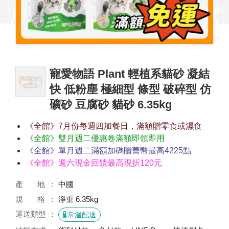
寵愛物語 Plant 輕植系貓砂 凝結
快 低粉塵 極細型 條型 破碎型 仿
礦砂 豆腐砂 貓砂 6.35kg
《全館》7月份每週四加餐日，滿額贈零食或濕食
《全館》雙月週二優惠卷滿額即領即用
《全館》單月週二滿額加碼贈蕎幣最高4225點
《全館》週六現金回饋最高現折120元
產 地
中國
規 格
淨重 6.35kg
運送類型
常溫配送