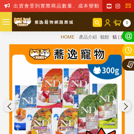
出貨會受到實際商品數量、成本變動之影響，我司
聯
0
絡
HOME
產品介紹
貓館
貓 | 飼料
我
們