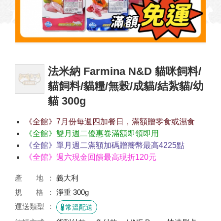
法米納 Farmina N&D 貓咪飼料/
貓飼料/貓糧/無榖/成貓/結紮貓/幼
貓 300g
《全館》7月份每週四加餐日，滿額贈零食或濕食
《全館》雙月週二優惠卷滿額即領即用
《全館》單月週二滿額加碼贈蕎幣最高4225點
《全館》週六現金回饋最高現折120元
產 地
義大利
規 格
淨重 300g
運送類型
常溫配送