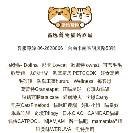
客服專線
06-2628866
台南市南區明興路53號
朵利納 Dolina
那卡 Lovcat
歐娜特 ownat
可蒂毛毛
歡樂罐
肉球世界
派庫廚房 PETCOOK
好食寓所
毛孩噗
防御工事hururu
Wellness
每客思
葛蕾特Granatapet
汪喵星球
心頭肉貓罐
踏踏寵膳tata.care
貓爾地夫
卡恩Carny
凱茲CatzFinefood
貓咪旺農場
好味小姐
喵皇奴
乖乖吃飯
奇境Trilogy
日本CIAO
CANIDAE貓罐
貓侍CATPOOL
MjAMjAM
爵士貓吧
mamamia貓罐
唯美味WERUVA
凱特美廚