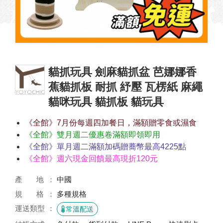
貓抓玩具 劍麻貓抓盆 芭娜娜香
蕉貓抓板 耐抓 紓壓 瓦楞紙 麻繩
貓咪玩具 貓抓板 貓玩具
《全館》7月份每週四加餐日，滿額贈零食或濕食
《全館》雙月週二優惠卷滿額即領即用
《全館》單月週二滿額加碼贈蕎幣最高4225點
《全館》週六現金回饋最高現折120元
產 地
中國
規 格
多種規格
運送類型
常溫配送