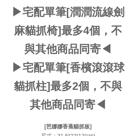
▶宅配單筆
[
潤潤流線劍
麻貓抓椅
]
最多4個，不
與其他商品同寄◀
▶宅配單筆
[
香檳滾滾球
貓抓柱
]
最多2個，不與
其他商品同寄◀
[芭娜娜香蕉貓抓板]
尺寸：31.5*22*12(cm)