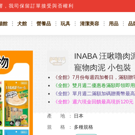
響，我司保留訂單接受與否權利
話，應立即撥打165防詐騙專線或詢問客服人員唷!!
貓館
犬館
營養品
玩具
清潔美容
用品
品
INABA 汪啾嚕
寵物肉泥 小包裝
《全館》7月份每週四加餐日，滿額贈
《全館》雙月週二優惠卷滿額即領即用
《全館》單月週二滿額加碼贈蕎幣最高4
《全館》週六現金回饋最高現折120元
產 地
日本
規 格
多種規格