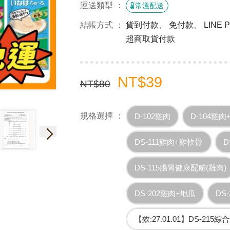
運送類型
常溫配送
結帳方式
貨到付款、 免付款、 LINE
超商取貨付款
NT$39
NT$80
規格選擇
D-102雞肉
D-104雞肉
DS-111雞肉+雞軟骨
D
DS-115腸胃健康配慮(雞肉)
DS-202雞肉+地瓜
DS
【效:27.01.01】DS-215