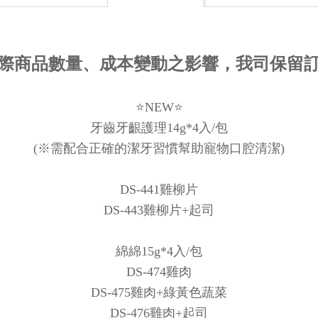
實際商品數量、成本變動之影響，我司保留
⭐NEW⭐
牙齒牙齦護理14g*4入/包
(※需配合正確的潔牙習慣幫助寵物口腔清潔)
DS-441雞柳片
DS-443雞柳片+起司
綿綿15g*4入/包
DS-474雞肉
DS-475雞肉+綠黃色蔬菜
DS-476雞肉+起司