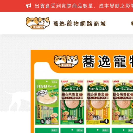
出貨會受到實際商品數量、成本變動之影
網路詐騙案件層出不窮，若接到疑似詐騙電