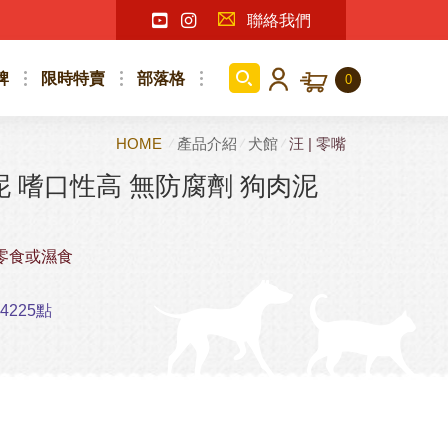
聯絡我們
牌
限時特賣
部落格
0
HOME
產品介紹
犬館
汪 | 零嘴
肉泥 嗜口性高 無防腐劑 狗肉泥
零食或濕食
225點