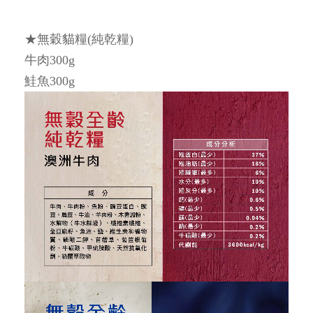
★無穀貓糧(純乾糧)
牛肉300g
鮭魚300g