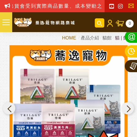
貨會受到實際商品數量、成本變動之影響，我司保留訂單
聯
0
絡
HOME
產品介紹
貓館
貓 | 飼料
我
們