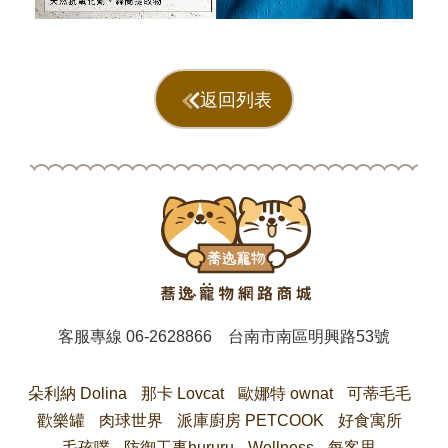
返回列表
客服專線
06-2628866
台南市南區明興路53號
朵利納 Dolina
那卡 Lovcat
歐娜特 ownat
可蒂毛毛
歡樂罐
肉球世界
派庫廚房 PETCOOK
好食寓所
毛孩噗
防御工事hururu
Wellness
每客思