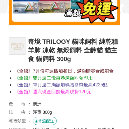
奇境 TRILOGY 貓咪飼料 純乾糧
羊肺 凍乾 無穀飼料 全齡貓 貓主
食 貓飼料 300g
《全館》7月份每週四加餐日，滿額贈零食或濕食
《全館》雙月週二優惠卷滿額即領即用
《全館》單月週二滿額加碼贈蕎幣最高4225點
《全館》週六現金回饋最高現折120元
產 地
澳洲
規 格
淨重 300g
運送類型
常溫配送