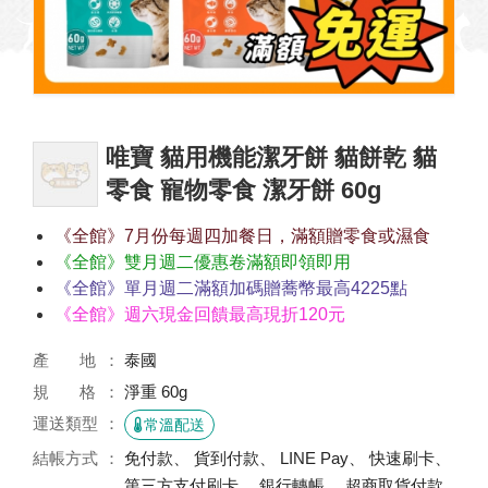
唯寶 貓用機能潔牙餅 貓餅乾 貓
零食 寵物零食 潔牙餅 60g
《全館》7月份每週四加餐日，滿額贈零食或濕食
《全館》雙月週二優惠卷滿額即領即用
《全館》單月週二滿額加碼贈蕎幣最高4225點
《全館》週六現金回饋最高現折120元
產 地
泰國
規 格
淨重 60g
運送類型
常溫配送
結帳方式
免付款、 貨到付款、 LINE Pay、 快速刷卡、
第三方支付刷卡、 銀行轉帳、 超商取貨付款