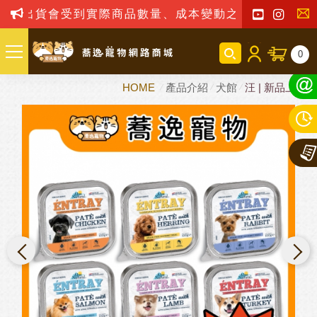
貨會受到實際商品數量、成本變動之影響，我司保留訂單
聯
0
絡
HOME
產品介紹
犬館
汪 | 新品上市
我
們