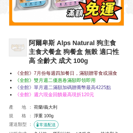
阿爾卑斯 Alps Natural 狗主食
主食犬餐盒 狗餐盒 無榖 適口性
高 全齡犬 成犬 100g
《全館》7月份每週四加餐日，滿額贈零食或濕食
《全館》雙月週二優惠卷滿額即領即用
《全館》單月週二滿額加碼贈蕎幣最高4225點
《全館》週六現金回饋最高現折120元
產 地
荷蘭/義大利
規 格
淨重 100g
運送類型
常溫配送