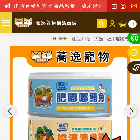
出貨會受到實際商品數量、成本變動之影響，我司
聯
0
絡
HOME
產品介紹
犬館
汪 | 罐罐/餐包
我
們