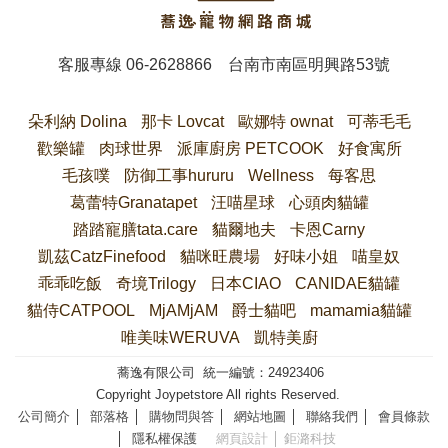
客服專線
06-2628866
台南市南區明興路53號
朵利納 Dolina
那卡 Lovcat
歐娜特 ownat
可蒂毛毛
歡樂罐
肉球世界
派庫廚房 PETCOOK
好食寓所
毛孩噗
防御工事hururu
Wellness
每客思
葛蕾特Granatapet
汪喵星球
心頭肉貓罐
踏踏寵膳tata.care
貓爾地夫
卡恩Carny
凱茲CatzFinefood
貓咪旺農場
好味小姐
喵皇奴
乖乖吃飯
奇境Trilogy
日本CIAO
CANIDAE貓罐
貓侍CATPOOL
MjAMjAM
爵士貓吧
mamamia貓罐
唯美味WERUVA
凱特美廚
蕎逸有限公司 統一編號：24923406
Copyright Joypetstore All rights Reserved.
公司簡介
│
部落格
│
購物問與答
│
網站地圖
│
聯絡我們
│
會員條款
│
隱私權保護
網頁設計
│ 鉅潞科技