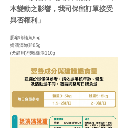
本變動之影響，我司保留訂單接受
與否權利」
肥嘟嘟鮪魚85g
嬌滴滴嫩雞85g
(犬貓用)想喝雞湯110g