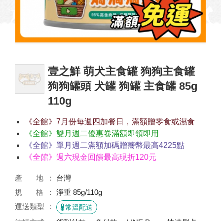
壹之鮮 萌犬主食罐 狗狗主食罐
狗狗罐頭 犬罐 狗罐 主食罐 85g
110g
《全館》7月份每週四加餐日，滿額贈零食或濕食
《全館》雙月週二優惠卷滿額即領即用
《全館》單月週二滿額加碼贈蕎幣最高4225點
《全館》週六現金回饋最高現折120元
產 地
台灣
規 格
淨重 85g/110g
運送類型
常溫配送