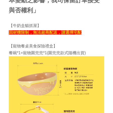
本變動之影響，我司保留訂單接受
與否權利」
【牛奶盒貓抓屋】
因材積限制，無法超商配送，請選擇宅配
【寵物餐桌美食探險禮盒】
餐碗*1+寵物圍兜兜*1(圍兜兜款式隨機出貨)