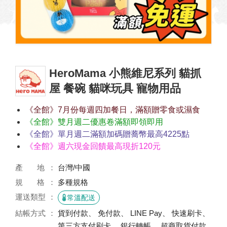
HeroMama 小熊維尼系列 貓抓
屋 餐碗 貓咪玩具 寵物用品
《全館》7月份每週四加餐日，滿額贈零食或濕食
《全館》雙月週二優惠卷滿額即領即用
《全館》單月週二滿額加碼贈蕎幣最高4225點
《全館》週六現金回饋最高現折120元
產 地
台灣/中國
規 格
多種規格
運送類型
常溫配送
結帳方式
貨到付款、 免付款、 LINE Pay、 快速刷卡、
第三方支付刷卡、 銀行轉帳、 超商取貨付款