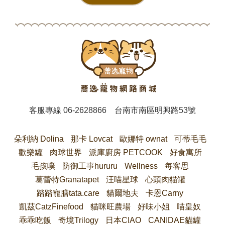
客服專線
06-2628866
台南市南區明興路53號
朵利納 Dolina
那卡 Lovcat
歐娜特 ownat
可蒂毛毛
歡樂罐
肉球世界
派庫廚房 PETCOOK
好食寓所
毛孩噗
防御工事hururu
Wellness
每客思
葛蕾特Granatapet
汪喵星球
心頭肉貓罐
踏踏寵膳tata.care
貓爾地夫
卡恩Carny
凱茲CatzFinefood
貓咪旺農場
好味小姐
喵皇奴
乖乖吃飯
奇境Trilogy
日本CIAO
CANIDAE貓罐