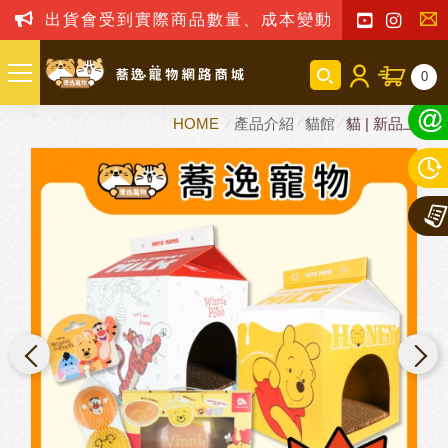
出貨會受到實際商品數量、成本變動之影響，我司
聯
0
絡
HOME
產品介紹
貓館
貓 | 新品上市
我
們