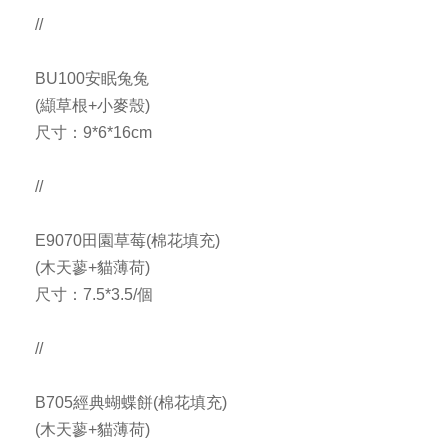
//
BU100安眠兔兔
(纈草根+小麥殼)
尺寸：9*6*16cm
//
E9070田園草莓(棉花填充)
(木天蓼+貓薄荷)
尺寸：7.5*3.5/個
//
B705經典蝴蝶餅(棉花填充)
(木天蓼+貓薄荷)