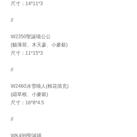
尺寸：14*11*3
//
W2350聖誕喵公公
(貓薄荷、木天蓼、小麥穀)
尺寸：11*15*3
//
W2460冰雪喵人(棉花填充)
(纈草根、小麥穀)
尺寸：16*8*4.5
//
WK499聖誕喵