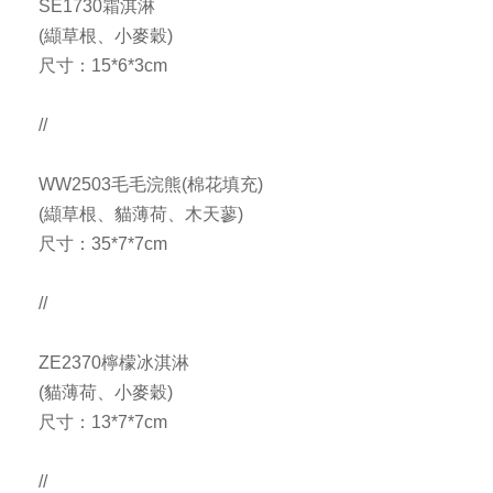
SE1730霜淇淋
(纈草根、小麥穀)
尺寸：15*6*3cm
//
WW2503毛毛浣熊(棉花填充)
(纈草根、貓薄荷、木天蓼)
尺寸：35*7*7cm
//
ZE2370檸檬冰淇淋
(貓薄荷、小麥穀)
尺寸：13*7*7cm
//