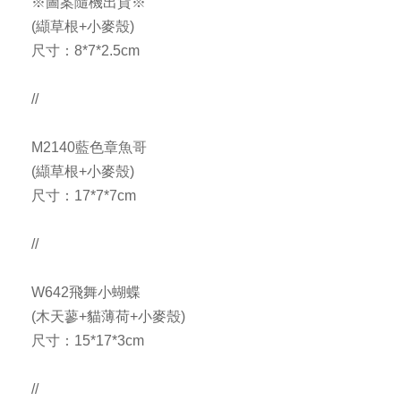
※圖案隨機出貨※
(纈草根+小麥殼)
尺寸：8*7*2.5cm
//
M2140藍色章魚哥
(纈草根+小麥殼)
尺寸：17*7*7cm
//
W642飛舞小蝴蝶
(木天蓼+貓薄荷+小麥殼)
尺寸：15*17*3cm
//