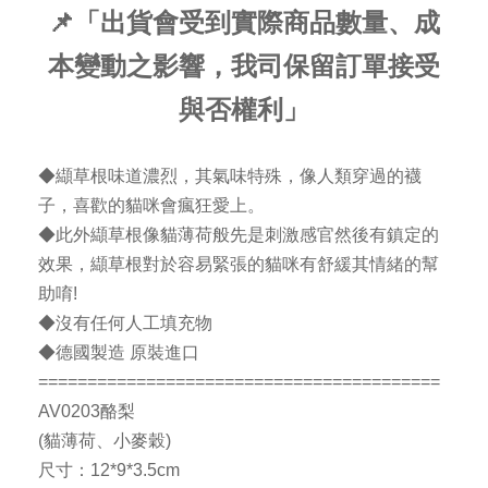
📌「出貨會受到實際商品數量、成
本變動之影響，我司保留訂單接受
與否權利」
◆纈草根味道濃烈，其氣味特殊，像人類穿過的襪
子，喜歡的貓咪會瘋狂愛上。
◆此外纈草根像貓薄荷般先是刺激感官然後有鎮定的
效果，纈草根對於容易緊張的貓咪有舒緩其情緒的幫
助唷!
◆沒有任何人工填充物
◆德國製造 原裝進口
=========================================
AV0203酪梨
(貓薄荷、小麥穀)
尺寸：12*9*3.5cm