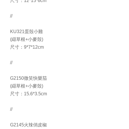
尺寸：12*15*6cm
//
KU321蛋殼小雞
(纈草根+小麥殼)
尺寸：9*7*12cm
//
G2150微笑快樂茄
(纈草根+小麥殼)
尺寸：15.6*3.5cm
//
G2145火辣俏皮椒