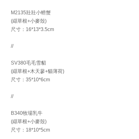
M2135壯壯小螃蟹
(纈草根+小麥殼)
尺寸：16*13*3.5cm
//
SV380毛毛雪貂
(纈草根+木天蓼+貓薄荷)
尺寸：35*10*6cm
//
B340牧場乳牛
(纈草根+小麥殼)
尺寸：18*10*5cm