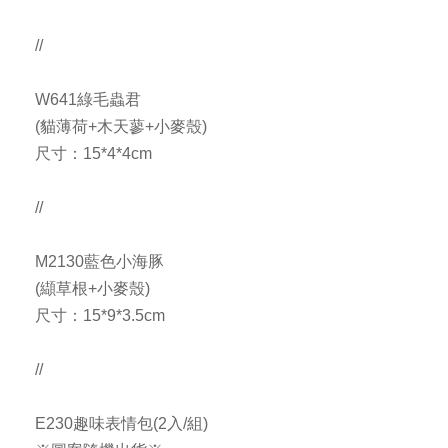
//
W641綠毛蟲君
(貓薄荷+木天蓼+小麥殼)
尺寸：15*4*4cm
//
M2130藍色小海豚
(纈草根+小麥殼)
尺寸：15*9*3.5cm
//
E230趣味表情包(2入/組)