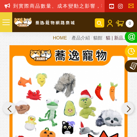
實際商品數量、成本變動之影響，我司保留訂單接受與否
聯
0
絡
HOME
產品介紹
貓館
貓 | 新品上市
我
們