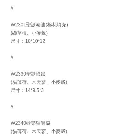
//
W2301聖誕泰迪(棉花填充)
(纈草根、小麥穀)
尺寸：10*10*12
//
W2330聖誕襪鼠
(貓薄荷、木天蓼、小麥穀)
尺寸：14*9.5*3
//
W2340歡樂聖誕樹
(貓薄荷、木天蓼、小麥穀)