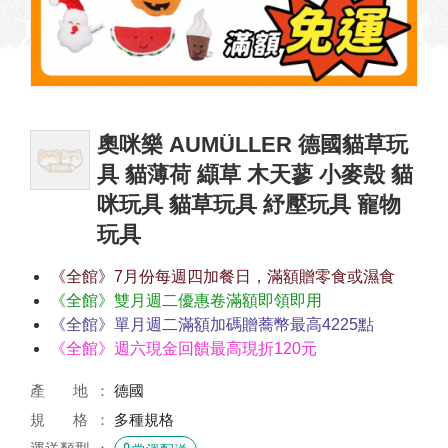
奧咪樂 AUMÜLLER 德國貓草玩
具 貓薄荷 纈草 木天蓼 小麥殼 貓
咪玩具 貓草玩具 紓壓玩具 寵物
玩具
《全館》7月份每週四加餐日，滿額贈零食或濕食
《全館》雙月週二優惠卷滿額即領即用
《全館》單月週二滿額加碼贈蕎幣最高4225點
《全館》週六現金回饋最高現折120元
產 地
德國
規 格
多種規格