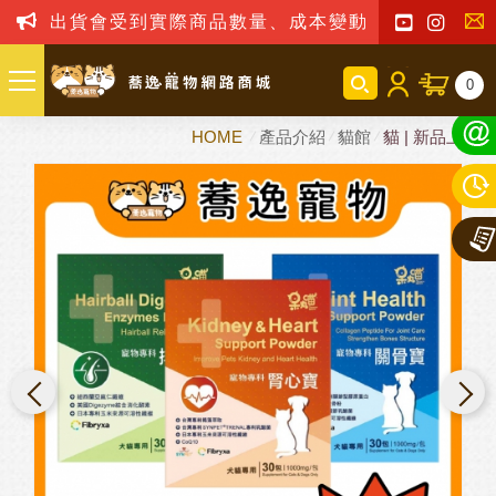
出貨會受到實際商品數量、成本變動之影響，我司
聯
0
絡
HOME
產品介紹
貓館
貓 | 新品上市
我
們