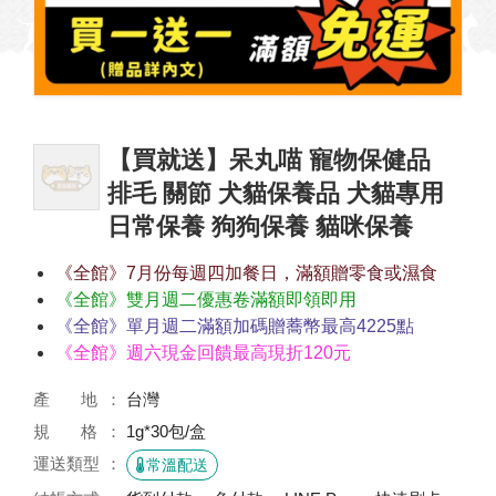
【買就送】呆丸喵 寵物保健品
排毛 關節 犬貓保養品 犬貓專用
日常保養 狗狗保養 貓咪保養
《全館》7月份每週四加餐日，滿額贈零食或濕食
《全館》雙月週二優惠卷滿額即領即用
《全館》單月週二滿額加碼贈蕎幣最高4225點
《全館》週六現金回饋最高現折120元
產 地
台灣
規 格
1g*30包/盒
運送類型
常溫配送