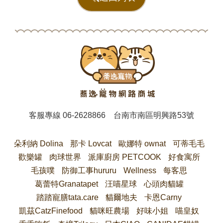
客服專線
06-2628866
台南市南區明興路53號
朵利納 Dolina
那卡 Lovcat
歐娜特 ownat
可蒂毛毛
歡樂罐
肉球世界
派庫廚房 PETCOOK
好食寓所
毛孩噗
防御工事hururu
Wellness
每客思
葛蕾特Granatapet
汪喵星球
心頭肉貓罐
踏踏寵膳tata.care
貓爾地夫
卡恩Carny
凱茲CatzFinefood
貓咪旺農場
好味小姐
喵皇奴