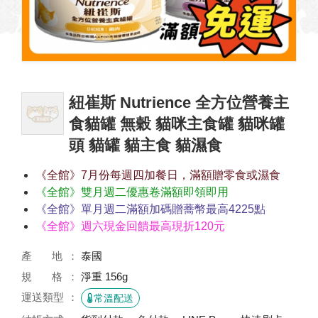
紐崔斯 Nutrience 全方位營養主
食貓罐 無穀 貓咪主食罐 貓咪罐
頭 貓罐 貓主食 貓濕食
《全館》7月份每週四加餐日，滿額贈零食或濕食
《全館》雙月週二優惠卷滿額即領即用
《全館》單月週二滿額加碼贈蕎幣最高4225點
《全館》週六現金回饋最高現折120元
產 地
泰國
規 格
淨重 156g
運送類型
常溫配送