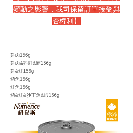
變動之影響，我司保留訂單接受與
否權利】
雞肉156g
雞肉&雞肝&鮪156g
雞&鮭156g
鮪魚156g
鮭魚156g
鮪&鮭&沙丁魚&蝦156g