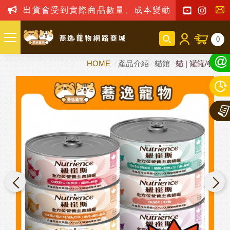
出貨會受到實際商品數量、成本變動之影響，我司保留
聯
0
絡
HOME
產品介紹
貓館
貓 | 罐罐/餐包
我
們