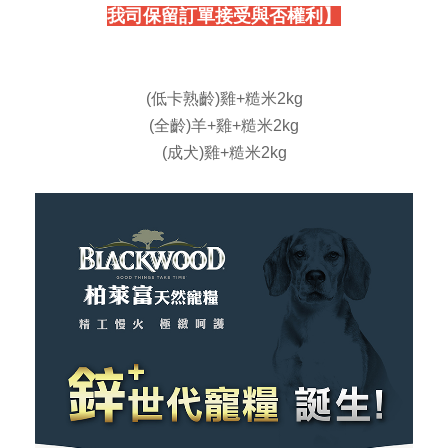
我司保留訂單接受與否權利】
(低卡熟齡)雞+糙米2kg
(全齡)羊+雞+糙米2kg
(成犬)雞+糙米2kg