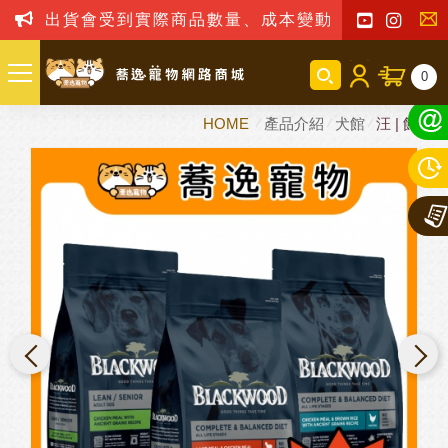
出貨會受到實際商品數量、成本變動之影響，我司
聯
0
絡
HOME
產品介紹
犬館
汪 | 飼料
我
們