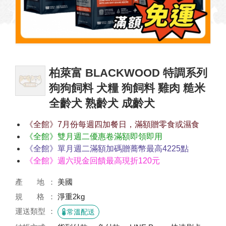
柏萊富 BLACKWOOD 特調系列
狗狗飼料 犬糧 狗飼料 雞肉 糙米
全齡犬 熟齡犬 成齡犬
《全館》7月份每週四加餐日，滿額贈零食或濕食
《全館》雙月週二優惠卷滿額即領即用
《全館》單月週二滿額加碼贈蕎幣最高4225點
《全館》週六現金回饋最高現折120元
產 地
美國
規 格
淨重2kg
運送類型
常溫配送