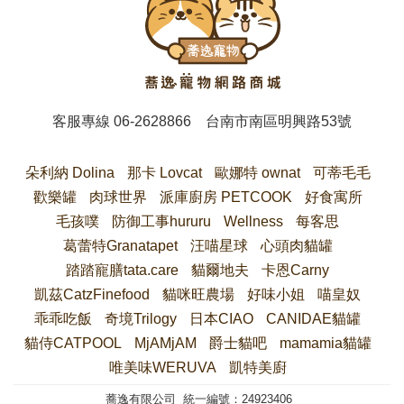
客服專線
06-2628866
台南市南區明興路53號
朵利納 Dolina
那卡 Lovcat
歐娜特 ownat
可蒂毛毛
歡樂罐
肉球世界
派庫廚房 PETCOOK
好食寓所
毛孩噗
防御工事hururu
Wellness
每客思
葛蕾特Granatapet
汪喵星球
心頭肉貓罐
踏踏寵膳tata.care
貓爾地夫
卡恩Carny
凱茲CatzFinefood
貓咪旺農場
好味小姐
喵皇奴
乖乖吃飯
奇境Trilogy
日本CIAO
CANIDAE貓罐
貓侍CATPOOL
MjAMjAM
爵士貓吧
mamamia貓罐
唯美味WERUVA
凱特美廚
蕎逸有限公司 統一編號：24923406