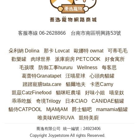
客服專線
06-2628866
台南市南區明興路53號
朵利納 Dolina
那卡 Lovcat
歐娜特 ownat
可蒂毛毛
歡樂罐
肉球世界
派庫廚房 PETCOOK
好食寓所
毛孩噗
防御工事hururu
Wellness
每客思
葛蕾特Granatapet
汪喵星球
心頭肉貓罐
踏踏寵膳tata.care
貓爾地夫
卡恩Carny
凱茲CatzFinefood
貓咪旺農場
好味小姐
喵皇奴
乖乖吃飯
奇境Trilogy
日本CIAO
CANIDAE貓罐
貓侍CATPOOL
MjAMjAM
爵士貓吧
mamamia貓罐
唯美味WERUVA
凱特美廚
蕎逸有限公司 統一編號：24923406
Copyright Joypetstore All rights Reserved.