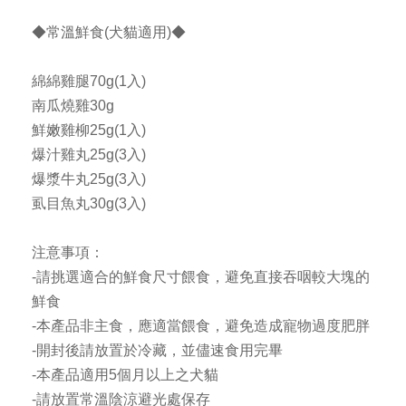
◆常溫鮮食(犬貓適用)◆
綿綿雞腿70g(1入)
南瓜燒雞30g
鮮嫩雞柳25g(1入)
爆汁雞丸25g(3入)
爆漿牛丸25g(3入)
虱目魚丸30g(3入)
注意事項：
-請挑選適合的鮮食尺寸餵食，避免直接吞咽較大塊的
鮮食
-本產品非主食，應適當餵食，避免造成寵物過度肥胖
-開封後請放置於冷藏，並儘速食用完畢
-本產品適用5個月以上之犬貓
-請放置常溫陰涼避光處保存