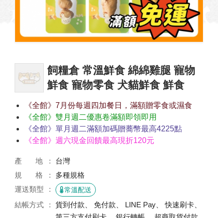
飼糧倉 常溫鮮食 綿綿雞腿 寵物
鮮食 寵物零食 犬貓鮮食 鮮食
《全館》7月份每週四加餐日，滿額贈零食或濕食
《全館》雙月週二優惠卷滿額即領即用
《全館》單月週二滿額加碼贈蕎幣最高4225點
《全館》週六現金回饋最高現折120元
產 地
台灣
規 格
多種規格
運送類型
常溫配送
結帳方式
貨到付款、 免付款、 LINE Pay、 快速刷卡、
第三方支付刷卡、 銀行轉帳、 超商取貨付款