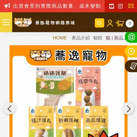
出貨會受到實際商品數量、成本變動之影響，我司保留
聯
0
絡
HOME
產品介紹
貓館
貓 | 新品上市
我
們