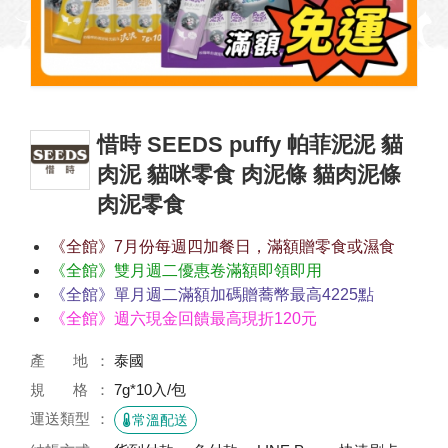
惜時 SEEDS puffy 帕菲泥泥 貓
肉泥 貓咪零食 肉泥條 貓肉泥條
肉泥零食
《全館》7月份每週四加餐日，滿額贈零食或濕食
《全館》雙月週二優惠卷滿額即領即用
《全館》單月週二滿額加碼贈蕎幣最高4225點
《全館》週六現金回饋最高現折120元
產 地
泰國
規 格
7g*10入/包
運送類型
常溫配送