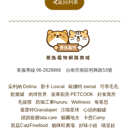
返回列表
客服專線
06-2628866
台南市南區明興路53號
朵利納 Dolina
那卡 Lovcat
歐娜特 ownat
可蒂毛毛
歡樂罐
肉球世界
派庫廚房 PETCOOK
好食寓所
毛孩噗
防御工事hururu
Wellness
每客思
葛蕾特Granatapet
汪喵星球
心頭肉貓罐
踏踏寵膳tata.care
貓爾地夫
卡恩Carny
凱茲CatzFinefood
貓咪旺農場
好味小姐
喵皇奴