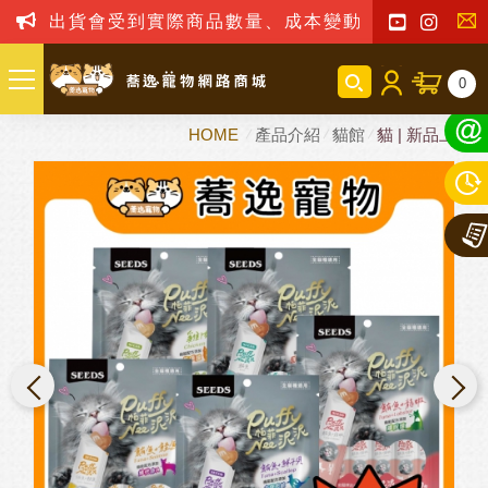
出貨會受到實際商品數量、成本變動之影響，我司保
聯
0
絡
HOME
產品介紹
貓館
貓 | 新品上市
我
們