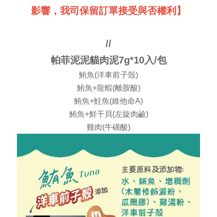
影響，我司保留訂單接受與否權利】
//
帕菲泥泥貓肉泥7g*10入/包
鮪魚(洋車前子殼)
鮪魚+龍蝦(離胺酸)
鮪魚+鮭魚(維他命A)
鮪魚+鮮干貝(左旋肉鹼)
雞肉(牛磺酸)