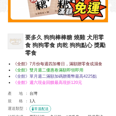
要多久 狗狗棒棒糖 燒雞 犬用零
食 狗狗零食 肉乾 狗狗點心 獎勵
零食
《全館》7月份每週四加餐日，滿額贈零食或濕食
《全館》雙月週二優惠卷滿額即領即用
《全館》單月週二滿額加碼贈蕎幣最高4225點
《全館》週六現金回饋最高現折120元
產 地
台灣
規 格
1入
運送類型
常溫配送