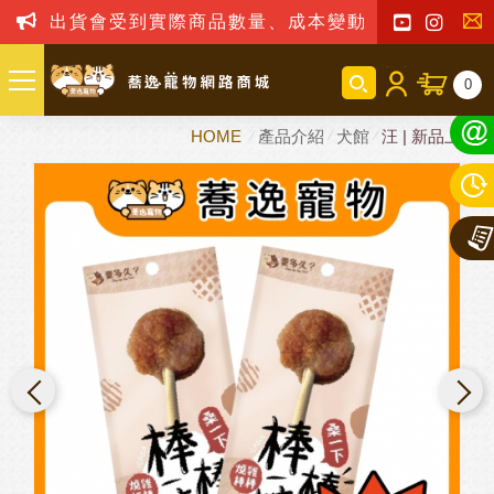
出貨會受到實際商品數量、成本變動之影響，我司
聯
0
絡
HOME
產品介紹
犬館
汪 | 新品上市
我
們