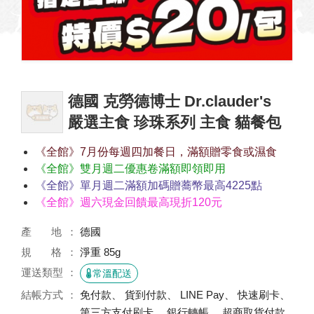
德國 克勞德博士 Dr.clauder's
嚴選主食 珍珠系列 主食 貓餐包
《全館》7月份每週四加餐日，滿額贈零食或濕食
《全館》雙月週二優惠卷滿額即領即用
《全館》單月週二滿額加碼贈蕎幣最高4225點
《全館》週六現金回饋最高現折120元
產 地
德國
規 格
淨重 85g
運送類型
常溫配送
結帳方式
免付款、 貨到付款、 LINE Pay、 快速刷卡、
第三方支付刷卡、 銀行轉帳、 超商取貨付款