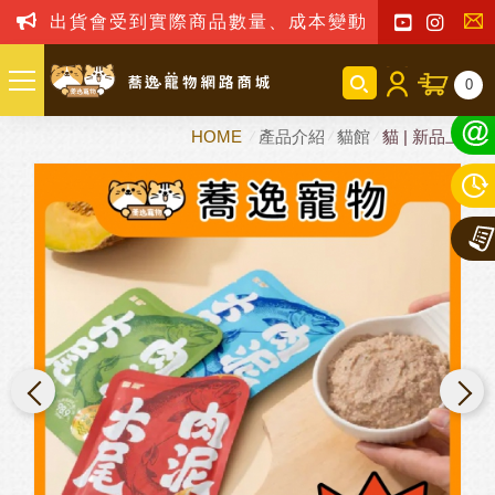
出貨會受到實際商品數量、成本變動之影響，我司
聯
0
絡
HOME
產品介紹
貓館
貓 | 新品上市
我
們